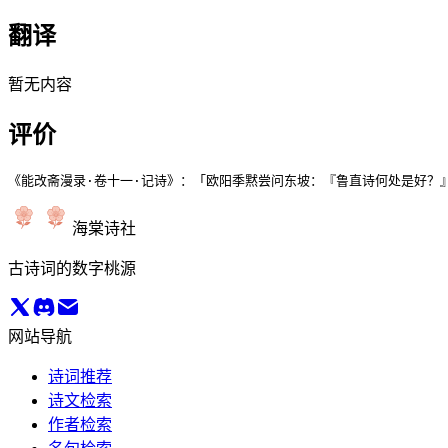
翻译
暂无内容
评价
《能改斋漫录·卷十一·记诗》：「欧阳季黙尝问东坡：『鲁直诗何处是好？
海棠诗社
古诗词的数字桃源
网站导航
诗词推荐
诗文检索
作者检索