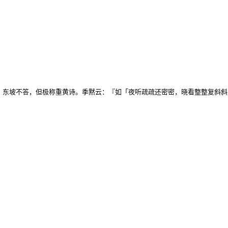
』东坡不答，但极称重黄诗。季黙云：『如「夜听疏疏还密密，晓看整整复斜