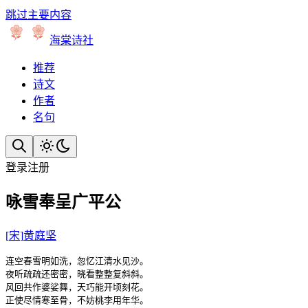
跳过主要内容
海棠诗社
推荐
诗文
作者
名句
登录
注册
咏雪奉呈广平公
[
宋
]
黄庭坚
连空春雪明如洗，忽忆江清水见沙。

夜听疏疏还密密，晓看整整复斜斜。

风回共作婆娑舞，天巧能开顷刻花。

正使尽情寒至骨，不妨桃李用年华。