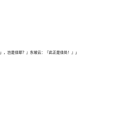
斜」，岂是佳耶？』东坡云：『此正是佳处！』」