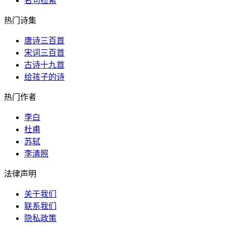
名句检索
热门诗集
唐诗三百首
宋词三百首
古诗十九首
给孩子的诗
热门作者
李白
杜甫
苏轼
李清照
法律声明
关于我们
联系我们
隐私政策