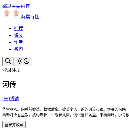
跳过主要内容
海棠诗社
推荐
诗文
作者
名句
登录
注册
河传
[
宋
]
贺铸
华堂张燕。向尊前妙选，舞裙歌扇。彼美个人，的的风流心眼。恨寻芳来晚。
曲街灯火香尘散。犹约晨妆，一觇春风面。惆怅善和坊里，平桥南畔。小青
登录并收藏