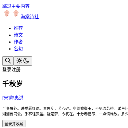
跳过主要内容
海棠诗社
推荐
诗文
作者
名句
登录
注册
千秋岁
[
宋
]
释惠洪
半身屏外。睡觉唇红退。春思乱，芳心碎。空馀簪髻玉，不见流苏带。试与问
湘浦曾同会。手搴轻罗盖。疑是梦，今犹在。十分春易尽，一点情难改。多
登录并收藏