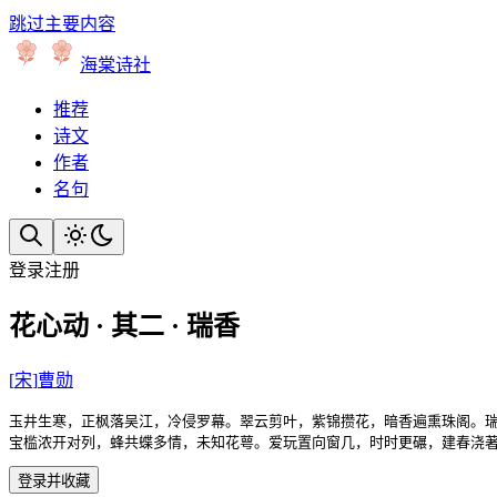
跳过主要内容
海棠诗社
推荐
诗文
作者
名句
登录
注册
花心动 · 其二 · 瑞香
[
宋
]
曹勋
玉井生寒，正枫落吴江，冷侵罗幕。翠云剪叶，紫锦攒花，暗香遍熏珠阁。瑞
宝槛浓开对列，蜂共蝶多情，未知花萼。爱玩置向窗几，时时更碾，建春浇
登录并收藏