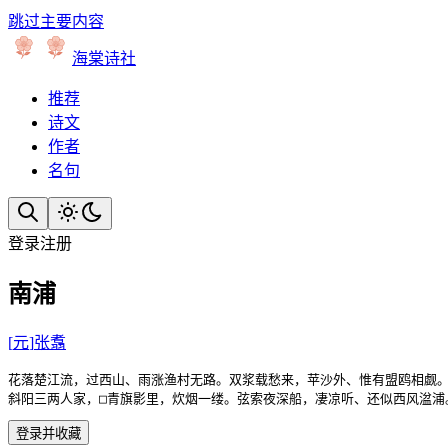
跳过主要内容
海棠诗社
推荐
诗文
作者
名句
登录
注册
南浦
[
元
]
张翥
花落楚江流，过西山、雨涨渔村无路。双浆载愁来，苹沙外、惟有盟鸥相觑。
斜阳三两人家，□青旗影里，炊烟一缕。弦索夜深船，凄凉听、还似西风湓浦
登录并收藏