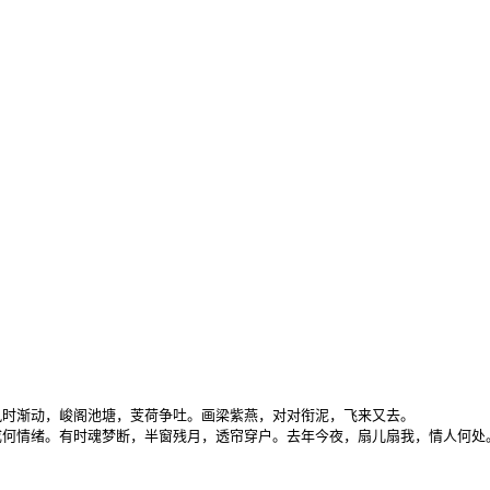
时渐动，峻阁池塘，芰荷争吐。画梁紫燕，对对衔泥，飞来又去。

成何情绪。有时魂梦断，半窗残月，透帘穿户。去年今夜，扇儿扇我，情人何处