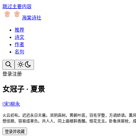
跳过主要内容
海棠诗社
推荐
诗文
作者
名句
登录
注册
女冠子 · 夏景
[
宋
]
柳永
火云初布。迟迟永日炎暑。浓阴高树。黄鹂叶底，羽毛学整，方调娇语。薰风
想佳期、容易成辜负。共人人、同上画楼斟香醑。恨花无主。卧象床犀枕，
登录并收藏