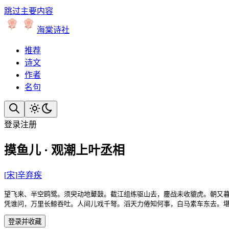
跳过主要内容
海棠诗社
推荐
诗文
作者
名句
登录
注册
摸鱼儿 · 观潮上叶丞相
[
宋
]
辛弃疾
望飞来、半空鸥鹭。须臾动地鼙鼓。截江组练驱山去，鏖战未收貔虎。朝又暮
凭谁问，万里长鲸吞吐。人间儿戏千弩。滔天力倦知何事，白马素车东去。
登录并收藏