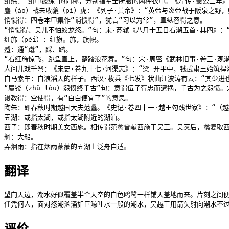
组练：“组甲被练”的简称，分别指军士所服的两种衣甲。《左传·襄公三年》
鏖（áo）战未收貔（pí）虎：《列子·黄帝》：“黄帝与炎帝战于阪泉之野
悄惯得：四卷本甲集作“诮惯得”，犹言“习以为常”，直纵容得之意。

“悄惯得、吴儿不怕蛟龙怒。”句：宋·苏轼《八月十五日看潮五首·其四》：
红旆（pèi）：红旗。旆，旗帜。

蹙：通“蹴”，踩、踏。

“看红旆惊飞，跳鱼直上，蹙踏浪花舞。”句：宋·周密《武林旧事·卷三·
人间儿戏千弩：《宋史·卷九十七·河渠志》：“梁 开平中，钱武肃王始筑
白马素车：白浪滔天的样子。西汉·枚乘《七发》状曲江波涛有云：“其少进也
“属镂（zhǔ lòu）怨愤终千古”句：意谓伍子胥忠而遭祸，千古为之
谩教得：空使得，有“白白便宜了”的意思。

陶朱：即春秋时期越国大夫范蠡。《史记·卷四十一·越王勾践世家》：“（越
五湖：或指太湖，或指太湖附近的湖泊。

西子：即春秋时期美女西施。相传谓范蠡曾献西施于吴王。吴灭后，蠡复取西
舸：大船。

弄烟雨：指在烟雨蒙蒙的五湖上泛舟自适。
翻译
望向天边，潮水好似覆盖半个天空的白色鸥鹭一样铺天盖地而来。片刻之间便
任凭何人，面对怒潮汹涌如巨鲸吐水一般的潮水，吴越王用箭矢射向潮水不
评价