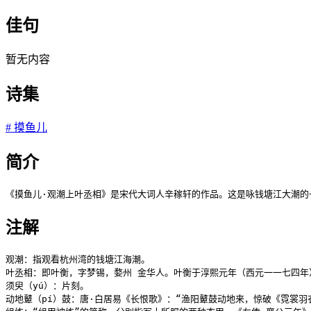
佳句
暂无内容
诗集
#
摸鱼儿
简介
《摸鱼儿·观潮上叶丞相》是宋代大词人辛稼轩的作品。这是咏钱塘江大潮的
注解
观潮：指观看杭州湾的钱塘江海潮。

叶丞相：即叶衡，字梦锡，婺州 金华人。叶衡于淳熙元年（西元一一七四年
须臾（yú）：片刻。

动地鼙（pí）鼓：唐·白居易《长恨歌》：“渔阳鼙鼓动地来，惊破《霓裳羽