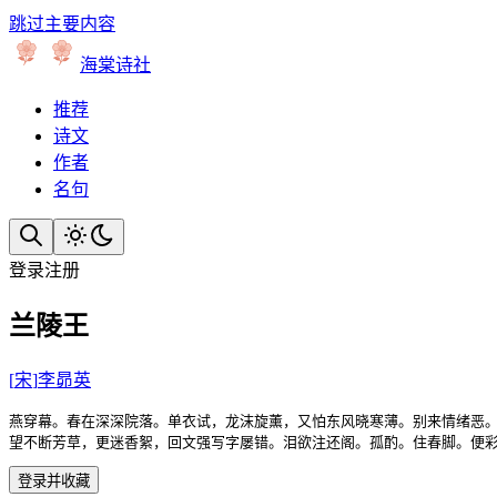
跳过主要内容
海棠诗社
推荐
诗文
作者
名句
登录
注册
兰陵王
[
宋
]
李昴英
燕穿幕。春在深深院落。单衣试，龙沫旋薰，又怕东风晓寒薄。别来情绪恶。
望不断芳草，更迷香絮，回文强写字屡错。泪欲注还阁。孤酌。住春脚。便
登录并收藏