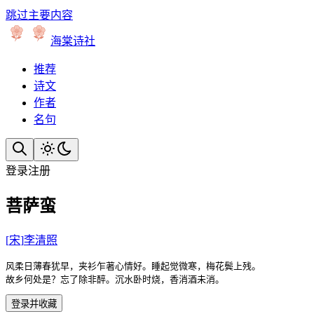
跳过主要内容
海棠诗社
推荐
诗文
作者
名句
登录
注册
菩萨蛮
[
宋
]
李清照
风柔日薄春犹早，夹衫乍著心情好。睡起觉微寒，梅花鬓上残。

故乡何处是？忘了除非醉。沉水卧时烧，香消酒未消。
登录并收藏