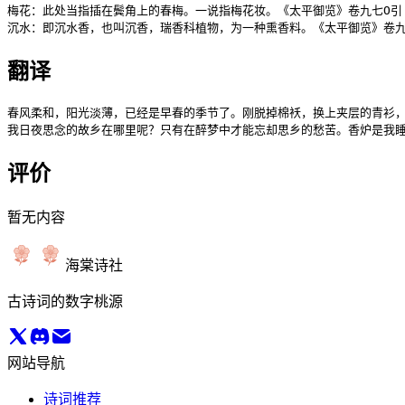
梅花：此处当指插在鬓角上的春梅。一说指梅花妆。《太平御览》卷九七O引
沉水：即沉水香，也叫沉香，瑞香科植物，为一种熏香料。《太平御览》卷九
翻译
春风柔和，阳光淡薄，已经是早春的季节了。刚脱掉棉袄，换上夹层的青衫，
我日夜思念的故乡在哪里呢？只有在醉梦中才能忘却思乡的愁苦。香炉是我
评价
暂无内容
海棠诗社
古诗词的数字桃源
网站导航
诗词推荐