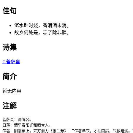
佳句
沉水卧时烧，香消酒未消。
故乡何处是，忘了除非醉。
诗集
#
菩萨蛮
简介
暂无内容
注解
菩萨蛮：词牌名。

日薄：谓早春阳光和煦宜人。

乍著：刚刚穿上。宋方潜力《蕙兰芳》：“乍著单衣，才拈圆扇，气候暄燠。”