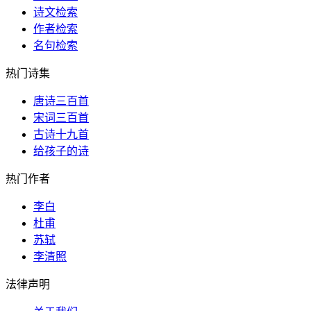
诗文检索
作者检索
名句检索
热门诗集
唐诗三百首
宋词三百首
古诗十九首
给孩子的诗
热门作者
李白
杜甫
苏轼
李清照
法律声明