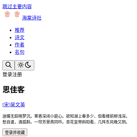
跳过主要内容
海棠诗社
推荐
诗文
作者
名句
登录
注册
思佳客
[
宋
]
吴文英
迷蝶无踪晓梦沉。寒香深闭小庭心。欲知湖上春多少，但看楼前柳浅深。

愁自遣，酒孤斟。一帘芳景燕同吟。杏花宜带斜阳看，几阵东风晚又阴。
登录并收藏