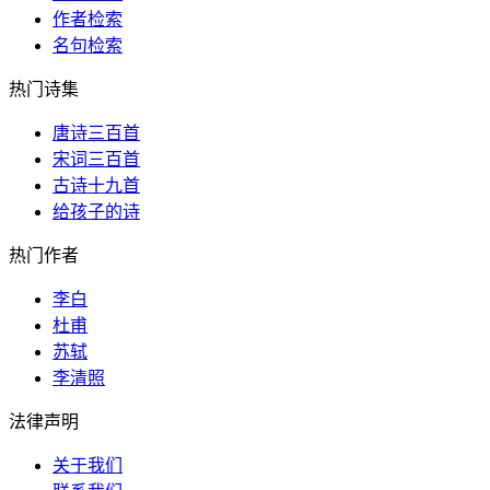
作者检索
名句检索
热门诗集
唐诗三百首
宋词三百首
古诗十九首
给孩子的诗
热门作者
李白
杜甫
苏轼
李清照
法律声明
关于我们