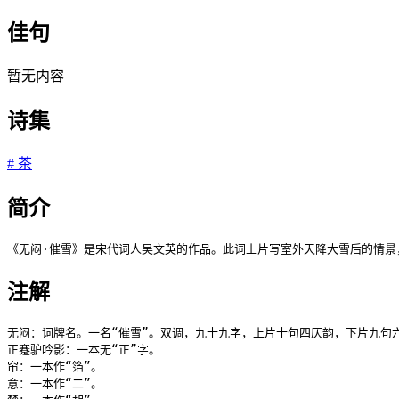
佳句
暂无内容
诗集
#
茶
简介
《无闷·催雪》是宋代词人吴文英的作品。此词上片写室外天降大雪后的情景
注解
无闷：词牌名。一名“催雪”。双调，九十九字，上片十句四仄韵，下片九句
正蹇驴吟影：一本无“正”字。

帘：一本作“箔”。

意：一本作“二”。
