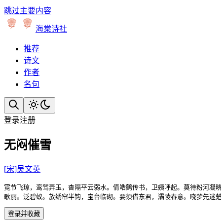
跳过主要内容
海棠诗社
推荐
诗文
作者
名句
登录
注册
无闷催雪
[
宋
]
吴文英
霓节飞琼，鸾驾弄玉，杳隔平云弱水。倩皓鹤传书，卫姨呼起。莫待粉河凝晓
歌丽。泛碧蚁。放绣帘半钩，宝台临砌。要须借东君，灞陵春意。晓梦先迷
登录并收藏