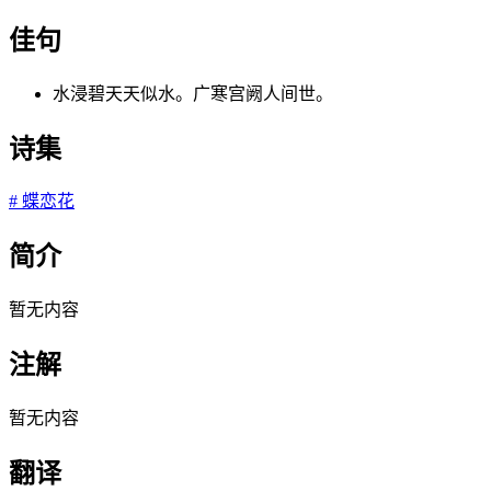
佳句
水浸碧天天似水。广寒宫阙人间世。
诗集
#
蝶恋花
简介
暂无内容
注解
暂无内容
翻译