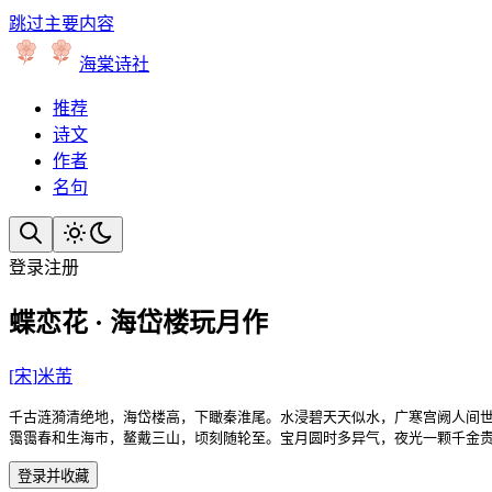
跳过主要内容
海棠诗社
推荐
诗文
作者
名句
登录
注册
蝶恋花 · 海岱楼玩月作
[
宋
]
米芾
千古涟漪清绝地，海岱楼高，下瞰秦淮尾。水浸碧天天似水，广寒宫阙人间世
霭霭春和生海市，鳌戴三山，顷刻随轮至。宝月圆时多异气，夜光一颗千金
登录并收藏