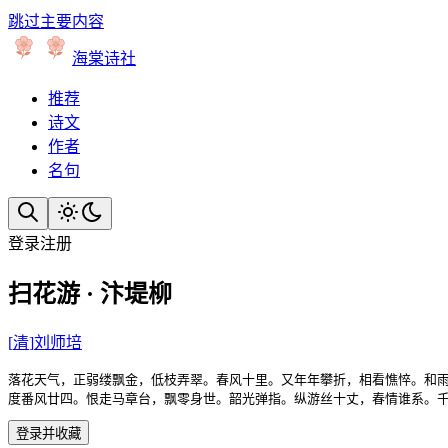
跳过主要内容
海棠诗社
推荐
诗文
作者
名句
登录
注册
扫花游 · 汴堤柳
[
清
]
刘师培
落花天气，正弱缕飘金，低枝弄翠。春风十里。又年年攀折，相看憔悴。和雨
度番风廿四。恨走马章台，飘零身世。韶光弹指。纵游丝十丈，春情谁系。
登录并收藏