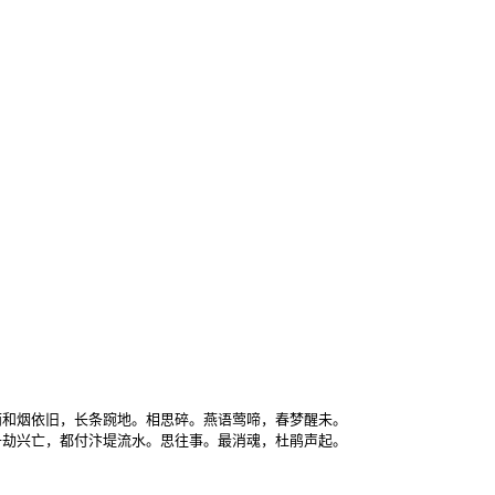
和烟依旧，长条踠地。相思碎。燕语莺啼，春梦醒未。

千劫兴亡，都付汴堤流水。思往事。最消魂，杜鹃声起。