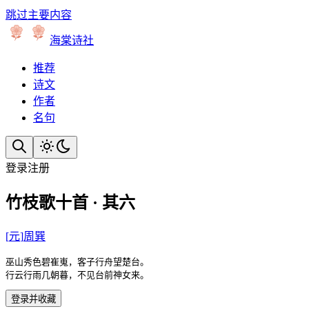
跳过主要内容
海棠诗社
推荐
诗文
作者
名句
登录
注册
竹枝歌十首 · 其六
[
元
]
周巽
巫山秀色碧崔嵬，客子行舟望楚台。

行云行雨几朝暮，不见台前神女来。
登录并收藏