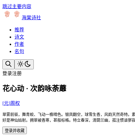
跳过主要内容
海棠诗社
推荐
诗文
作者
名句
登录
注册
花心动 · 次韵咏荼蘼
[
元
]
周权
翠雾前驱，舞青蛟、飞动一檐晴色。银凤翻空，球雪生香，风韵天然奇特。素
好是神仙姑射。拥翠被香寒，甚般标格。特立春深，清閟兰幽，孤注惯谙寥
登录并收藏