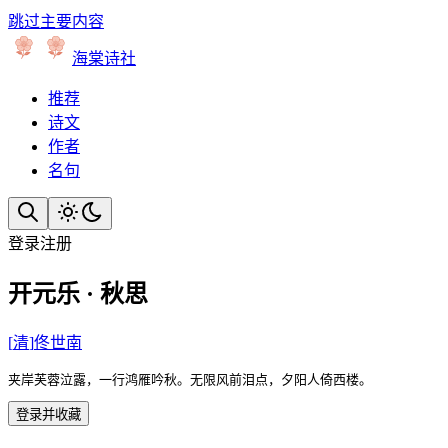
跳过主要内容
海棠诗社
推荐
诗文
作者
名句
登录
注册
开元乐 · 秋思
[
清
]
佟世南
夹岸芙蓉泣露，一行鸿雁吟秋。无限风前泪点，夕阳人倚西楼。
登录并收藏