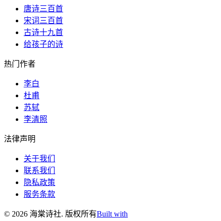
唐诗三百首
宋词三百首
古诗十九首
给孩子的诗
热门作者
李白
杜甫
苏轼
李清照
法律声明
关于我们
联系我们
隐私政策
服务条款
©
2026
海棠诗社
.
版权所有
Built with