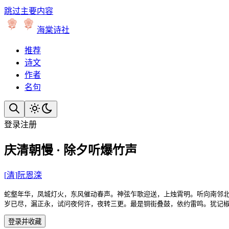
跳过主要内容
海棠诗社
推荐
诗文
作者
名句
登录
注册
庆清朝慢 · 除夕听爆竹声
[
清
]
阮恩滦
蛇壑年华，凤城灯火，东风催动春声。神弦乍歌迎送，上烛霄明。听向南邻北
岁已尽，漏正永，试问夜何许，夜转三更。最是铜街叠鼓，依约雷鸣。犹记
登录并收藏