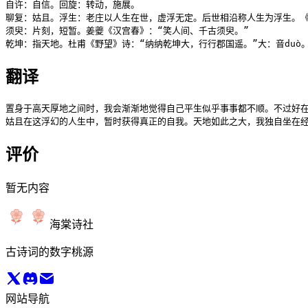
自许：自信。回旋：转动，施展。

聊复：姑且。浮生：老庄以人生在世，虚浮无定。后世相沿称人生为浮生。《庄
须臾：片刻，短暂。姜夔《汉宫春》：“笑人间、千古须臾。”

乾坤：指天地。杜甫《野望》诗：“纳纳乾坤大，行行郡国遥。”大：音duò
翻译
置身于高天厚地之间时，我会渐渐地觉得自己平生似乎事事都不顺。不过好在
姑且在这浮幻的人生中，暂时获得真正的自我。天地如此之大，我独自坐在
评价
暂无内容
海棠诗社
古诗词的数字桃源
网站导航