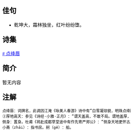
佳句
乾坤大，霜林独坐，红叶纷纷堕。
诗集
#
点绛唇
简介
暂无内容
注解
点绛唇：词牌名，此调因江淹《咏美人春游》诗中有“白雪凝琼貌，明珠点绛
②厚地高天：参见《诗经·小雅·正月》：“谓天盖高，不敢不局。谓地盖厚，
侧身：置身。杜甫《将赴成都草堂途中有作先寄严郑公》：“侧身天地更怀古，
小斋（zhāi）：指书房。舸（gě）：船。
