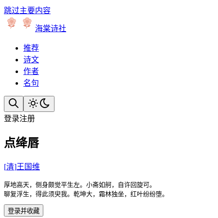
跳过主要内容
海棠诗社
推荐
诗文
作者
名句
登录
注册
点绛唇
[
清
]
王国维
厚地高天，侧身颇觉平生左。小斋如舸，自许回旋可。

聊复浮生，得此须臾我。乾坤大，霜林独坐，红叶纷纷堕。
登录并收藏