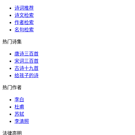
诗词推荐
诗文检索
作者检索
名句检索
热门诗集
唐诗三百首
宋词三百首
古诗十九首
给孩子的诗
热门作者
李白
杜甫
苏轼
李清照
法律声明