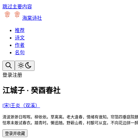
跳过主要内容
海棠诗社
推荐
诗文
作者
名句
登录
注册
江城子 · 癸酉春社
[
宋
]
王炎（双溪）
清波渺渺日晖晖。柳依依。草离离。老大逢春，情绪有谁知。帘箔四垂庭院静
怯寒未敢试春衣。踏青时。懒追随。野蔌山肴，村酿可从宜。不向花边拼一
登录并收藏