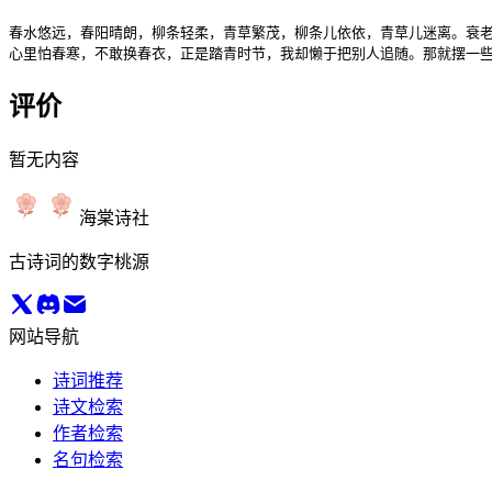
春水悠远，春阳晴朗，柳条轻柔，青草繁茂，柳条儿依依，青草儿迷离。衰老
心里怕春寒，不敢换春衣，正是踏青时节，我却懒于把别人追随。那就摆一些
评价
暂无内容
海棠诗社
古诗词的数字桃源
网站导航
诗词推荐
诗文检索
作者检索
名句检索