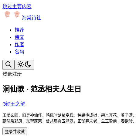
跳过主要内容
海棠诗社
推荐
诗文
作者
名句
登录
注册
洞仙歌 · 范丞相夫人生日
[
宋
]
王之望
玉楼玄圃，旧是神仙伴。鸣佩时朝紫皇殿。种蟠桃成树，碧柰开花，着子满，
飘然乘彩凤，东望蓬莱，曾共扁舟五湖泛。正珈笄未老，兰玉盈前，春欲转
登录并收藏