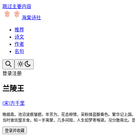
跳过主要内容
海棠诗社
推荐
诗文
作者
名句
登录
注册
兰陵王
[
宋
]
方千里
晚烟直。池沼波痕皱碧。年芳为、花态柳情，采粉揉蓝酿春色。繁华记上国。
当时谁信盟言食。知一岁离聚，几多间阻，人生如梦寄堠驿。况分散南北。
登录并收藏