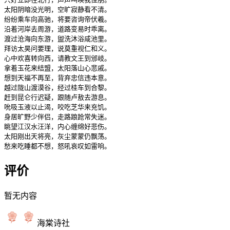
太阳阴暗没光明，空旷寂静看不清。

纷纷乘车向高驰，将要咨询帝伏羲。

沿着河岸去周游，道路变易时乖离。

渡过沧海向东游，盥洗沐浴咸池里。

拜访太昊问要理，说莫重视仁和义。

心中欢喜转向西，请教文王到邠岐。

拿着玉花来结盟，太阳落山心悲戚。

想到天福不再至，背弃忠信违本意。

越过陇山渡漠谷，经过桂车到合黎。

赶到昆仑行迟疑，跟随卢敖去游息。

吮吸玉液以止渴，咬吃芝华来充饥。

身居旷野少伴侣，走路踉跄常失迷。

眺望江汉水汪洋，内心缠绵好悲伤。

太阳刚出天将亮，灰尘蒙蒙仍飘荡。

愁来吃睡都不想，怒吼哀叹如雷响。
评价
暂无内容
海棠诗社