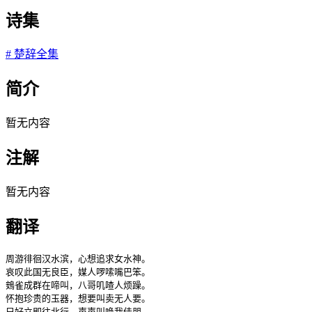
诗集
#
楚辞全集
简介
暂无内容
注解
暂无内容
翻译
周游徘徊汉水滨，心想追求女水神。

哀叹此国无良臣，媒人啰嗦嘴巴笨。

鴳雀成群在啼叫，八哥叽喳人烦躁。

怀抱珍贵的玉器，想要叫卖无人要。

只好立即往北行，声声叫唤我佳朋。
