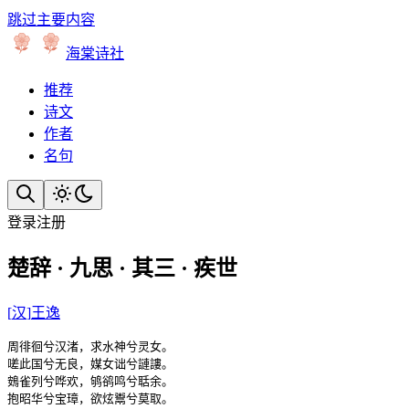
跳过主要内容
海棠诗社
推荐
诗文
作者
名句
登录
注册
楚辞 · 九思 · 其三 · 疾世
[
汉
]
王逸
周徘徊兮汉渚，求水神兮灵女。

嗟此国兮无良，媒女诎兮謰謱。

鴳雀列兮哗欢，鸲鹆鸣兮聒余。

抱昭华兮宝璋，欲炫鬻兮莫取。
