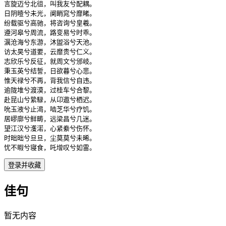
言旋迈兮北徂，叫我友兮配耦。

日阴曀兮未光，阒睄窕兮靡睹。

纷载驱兮高驰，将咨询兮皇羲。

遵河皋兮周流，路变易兮时乖。

濿沧海兮东游，沐盥浴兮天池。

访太昊兮道要，云靡贵兮仁义。

志欣乐兮反征，就周文兮邠岐。

秉玉英兮结誓，日欲暮兮心悲。

惟天禄兮不再，背我信兮自违。

逾陇堆兮渡漠，过桂车兮合黎。

赴昆山兮絷騄，从卬遨兮栖迟。

吮玉液兮止渴，啮芝华兮疗饥。

居嵺廓兮鲜畴，远梁昌兮几迷。

望江汉兮濩渃，心紧絭兮伤怀。

时昢昢兮旦旦，尘莫莫兮未晞。

忧不暇兮寝食，吒增叹兮如雷。
登录并收藏
佳句
暂无内容