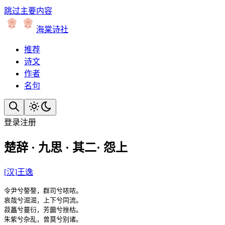
跳过主要内容
海棠诗社
推荐
诗文
作者
名句
登录
注册
楚辞 · 九思 · 其二· 怨上
[
汉
]
王逸
令尹兮謷謷，群司兮哝哝。

哀哉兮淈淈，上下兮同流。

菽藟兮蔓衍，芳虈兮挫枯。

朱紫兮杂乱，曾莫兮别诸。
