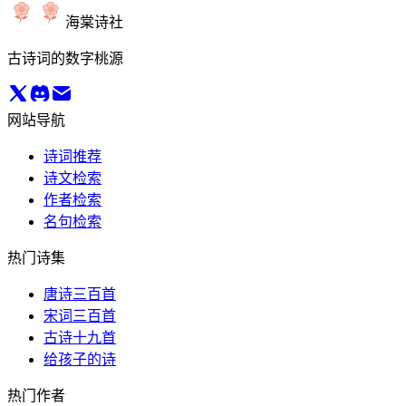
海棠诗社
古诗词的数字桃源
网站导航
诗词推荐
诗文检索
作者检索
名句检索
热门诗集
唐诗三百首
宋词三百首
古诗十九首
给孩子的诗
热门作者