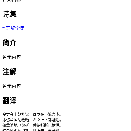
诗集
#
楚辞全集
简介
暂无内容
注解
暂无内容
翻译
令尹在上胡乱说，群臣在下流言多。

悲伤举国乱糟糟，君臣上下都龌龊。

蓬蒿遍地已蔓延，香芷折断已枯烂。

红色紫色被搅乱，世上无人能分辨。
