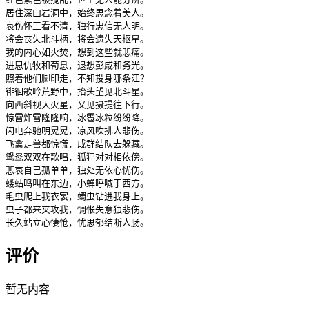
居住深山岩洞中，始终思念着美人。

哀伤怀王看不清，独行忠信无人明。

将会丧失北斗柄，将会遗失天枢星。

我的内心如火焚，想到这些就悲痛。

进思仇牧和荀息，退想彭咸和务光。

照着他们脚印走，不知投身哪条江？

徘徊歌吟荒野中，抬头望见北斗星。

向西斜视大火星，又见摄提往下行。

惊雷炸雷隆隆响，冰雹冰粒纷纷降。

闪电奔驰明晃晃，凉风吹拂人悲伤。

飞禽走兽都惊慌，成群结队去躲藏。

鸳鸯双双在歌唱，狐狸对对相依傍。

悲哀自己孤单单，独处无依心忧伤。

蝼蛄鸣叫在东边，小蝉呼喊于西方。

毛虫爬上我衣裳，蠋虫钻进我身上。

虫子都来夹攻我，惆怅失意独悲伤。

长久站立心悽怆，忧思郁结断人肠。
评价
暂无内容