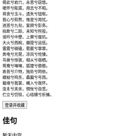
倚此兮岩穴，永思兮窈悠。

嗟怀兮眩惑，用志兮不昭。

将丧兮玉斗，遗失兮钮枢。

我心兮煎熬，惟是兮用忧。

进恶兮九旬，复顾兮彭务。

拟斯兮二踪，未知兮所投。

谣吟兮中壄，上察兮璇玑。

大火兮西睨，摄提兮运低。

雷霆兮硠磕，雹霰兮霏霏。

奔电兮光晃，凉风兮怆悽。

鸟兽兮惊骇，相从兮宿栖。

鸳鸯兮噰噰，狐狸兮徾徾。

哀吾兮介特，独处兮罔依。

蝼蛄兮鸣东，蟊蠽兮号西。

蛓缘兮我裳，蠋入兮我怀。

虫豸兮夹余，惆怅兮自悲。

伫立兮忉怛，心结縎兮折摧。
登录并收藏
佳句
暂无内容