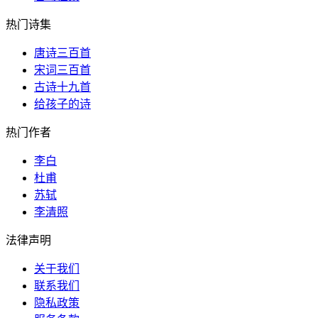
热门诗集
唐诗三百首
宋词三百首
古诗十九首
给孩子的诗
热门作者
李白
杜甫
苏轼
李清照
法律声明
关于我们
联系我们
隐私政策