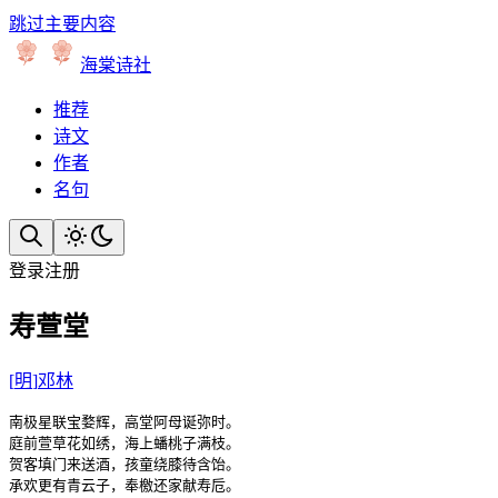
跳过主要内容
海棠诗社
推荐
诗文
作者
名句
登录
注册
寿萱堂
[
明
]
邓林
南极星联宝婺辉，高堂阿母诞弥时。

庭前萱草花如绣，海上蟠桃子满枝。

贺客填门来送酒，孩童绕膝待含饴。

承欢更有青云子，奉檄还家献寿卮。