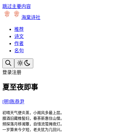
跳过主要内容
海棠诗社
推荐
诗文
作者
名句
登录
注册
夏至夜即事
[
明
]
陈恭尹
初晴天气便炎蒸，小阁风多最上层。

腊酒旧藏椎髻妇，春茶新惠住山僧。

频探落月移湘簟，自惜流萤掩夜灯。

一岁算来今夕短，老夫犹为几回兴。