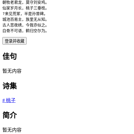
朝牧老君龙，莫守刘安鸡。

仙家岁月长，桃子三垂枝。

?来见荒冢，半是孙曾碑。

城池百易主，族里无从知。

古人悲夜绣，今我亦似之。

白骨不可语，鹤归空尔为。
登录并收藏
佳句
暂无内容
诗集
#
桃子
简介
暂无内容