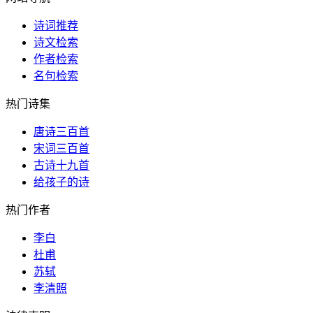
诗词推荐
诗文检索
作者检索
名句检索
热门诗集
唐诗三百首
宋词三百首
古诗十九首
给孩子的诗
热门作者
李白
杜甫
苏轼
李清照