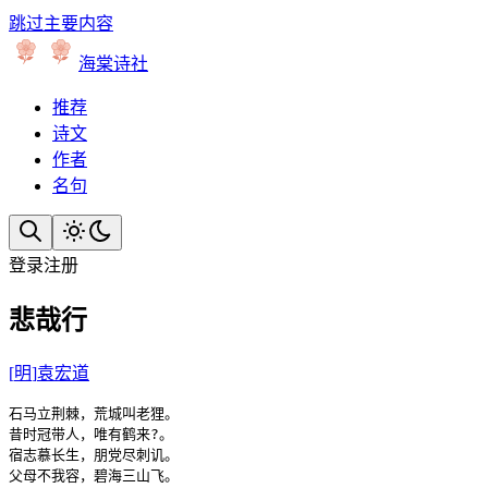
跳过主要内容
海棠诗社
推荐
诗文
作者
名句
登录
注册
悲哉行
[
明
]
袁宏道
石马立荆棘，荒城叫老狸。

昔时冠带人，唯有鹤来?。

宿志慕长生，朋党尽刺讥。

父母不我容，碧海三山飞。
