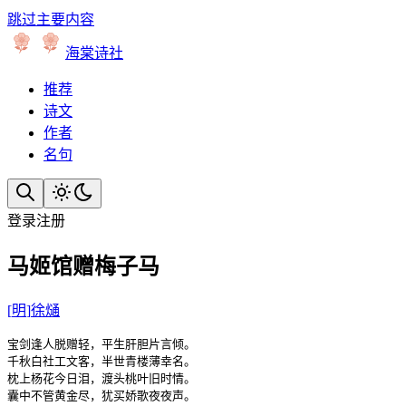
跳过主要内容
海棠诗社
推荐
诗文
作者
名句
登录
注册
马姬馆赠梅子马
[
明
]
徐熥
宝剑逢人脱赠轻，平生肝胆片言倾。

千秋白社工文客，半世青楼薄幸名。

枕上杨花今日泪，渡头桃叶旧时情。

囊中不管黄金尽，犹买娇歌夜夜声。