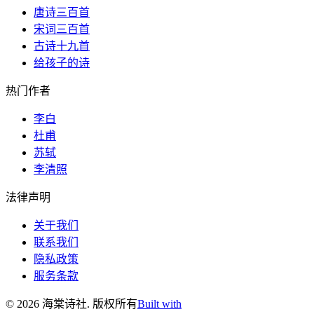
唐诗三百首
宋词三百首
古诗十九首
给孩子的诗
热门作者
李白
杜甫
苏轼
李清照
法律声明
关于我们
联系我们
隐私政策
服务条款
©
2026
海棠诗社
.
版权所有
Built with