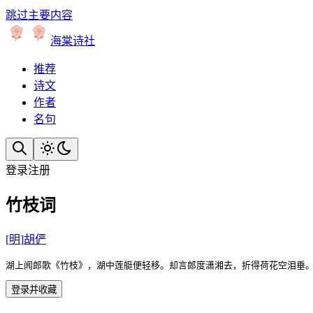
跳过主要内容
海棠诗社
推荐
诗文
作者
名句
登录
注册
竹枝词
[
明
]
胡俨
湖上闻郎歌《竹枝》，湖中莲艇便轻移。却言郎度潇湘去，折得荷花空泪垂
登录并收藏