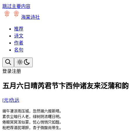
跳过主要内容
海棠诗社
推荐
诗文
作者
名句
登录
注册
五月六日晴芮君节卞西仲诸友来泛蒲和韵
[
元
]
仇远
端午凄凉雨压城，忽然端六报新晴。

素衣尘暗行人老，绿树阴浓曙日明。

倦眼冥冥浑似雾，忧心悄悄只如酲。

枇杷荐酒犹堪醉，杏子微酸尚带生。