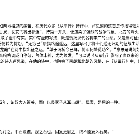
妇两地相思的痛苦，在历代众多《从军行》诗作中，卢思道的这首是传播得较为
甘泉，长安飞将出祁连”，诗篇一开头，便渲染了强烈的战争气氛：北方的烽火接
取了虚中有实，实中有虚的写法，既是赞扬汉代名将李广的业绩，又是当时征战
感情转为忧怨。“无穷已”原指路途遥远，这里写出了将士们遥无归期的征战生
龙庭”在诗中指出征之远。“单于渭桥今已拜，将军何处觅功名。“意思是说匈
音响格调咸自停匀，气体丰神，尤为焕发。”可以说《从军行》影响了唐以来的
的诗人卢思道，在他的诗中，也融会了南朝和北朝的风格，在《从军行》中，既
四年，匈奴大入箫关，而广以良家子从军击胡”。犀渠，是盾的一种。

而射之，中石没镞，视之石也。因复更射之，终不能复入石矣。”
