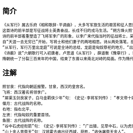
简介
《从军行》属古乐府《相和歌辞·平调曲》，大多写军旅生活的艰苦和征人思
这首诗的前半部是写征战将士英勇奋战，长戍不归的戎马生活。“朔方烽火照
诗的前半部着重塑造了飞将军李广的形象，以李广来代指当时的征战将士，采
自“天涯一去无穷已”开始，写将士和他们妻子的两地相思。诗从两处落笔，
“从军行，军行万里出龙庭”可说是全诗的总结，龙庭是匈奴祭祀的地方，“出
《诗薮》说“六朝歌行可入初唐者，卢思道《从军行》，薛道衡《豫章行》，
隋朝统一了分裂三百来年的中国，结束了东晋以来南北对峙的局面。作为隋代
注解
照甘泉：代指向朝廷报警。甘泉，西汉的皇宫名。

飞将：西汉著名将领李广。

“犀渠玉剑良家子，白马金羁侠少年”句：《史记·李将军列传》：“孝文帝十
偃月：古代战阵的名称。

右地：指右北平，

左贤：代指匈奴的重要首领。

鱼丽：古代战阵的名称。

“谷中石虎经衔箭”句：《史记·李将军列传》：“广出猎，见草中石，以为虎
“山上金人曾祭天”句：汉将霍去病出征西域，获胜，“收休屠祭天金人”。
