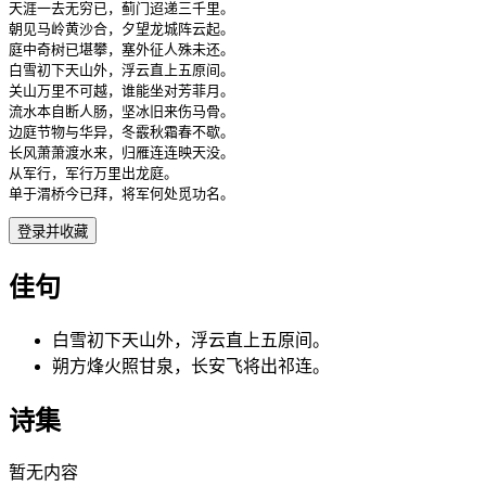
天涯一去无穷已，蓟门迢递三千里。

朝见马岭黄沙合，夕望龙城阵云起。

庭中奇树已堪攀，塞外征人殊未还。

白雪初下天山外，浮云直上五原间。

关山万里不可越，谁能坐对芳菲月。

流水本自断人肠，坚冰旧来伤马骨。

边庭节物与华异，冬霰秋霜春不歇。

长风萧萧渡水来，归雁连连映天没。

从军行，军行万里出龙庭。

单于渭桥今已拜，将军何处觅功名。
登录并收藏
佳句
白雪初下天山外，浮云直上五原间。
朔方烽火照甘泉，长安飞将出祁连。
诗集
暂无内容