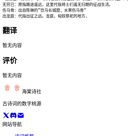
无穷已：原指路途遥远，这里代指将士们遥无归期的征战生活。

伤马骨：出自陈琳的“饮马长城窟，水寒伤马骨”

翻译
暂无内容
评价
暂无内容
海棠诗社
古诗词的数字桃源
网站导航