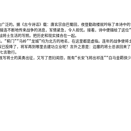
广泛的。据《古今诗话》载：唐玄宗自巴蜀回，夜登勤政楼就吟咏了本诗中的“
连不断地传来战争的消息，军情紧急，令人担忧。接着，诗中便描绘了这位“长
将士生活的写照。把历史和现实揉合在一起。

活。“蓟门”“马岭”“龙城”均为北方的地名，在这里都是虚指。连年的战争使
奴已投降了，将军再到哪里去建功立业呢？言外之意是：边塞的将士总该回来了吧
七言歌行。

写将士的英勇出征，又写了思妇闺怨，既有“长安飞将出祁连”“白马金羁侠少