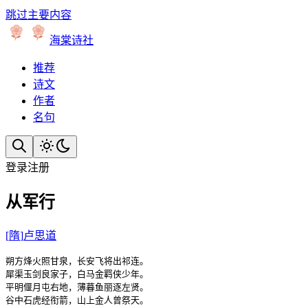
跳过主要内容
海棠诗社
推荐
诗文
作者
名句
登录
注册
从军行
[
隋
]
卢思道
朔方烽火照甘泉，长安飞将出祁连。

犀渠玉剑良家子，白马金羁侠少年。

平明偃月屯右地，薄暮鱼丽逐左贤。

谷中石虎经衔箭，山上金人曾祭天。
