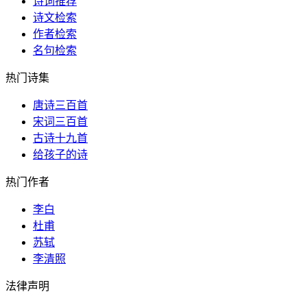
诗词推荐
诗文检索
作者检索
名句检索
热门诗集
唐诗三百首
宋词三百首
古诗十九首
给孩子的诗
热门作者
李白
杜甫
苏轼
李清照
法律声明