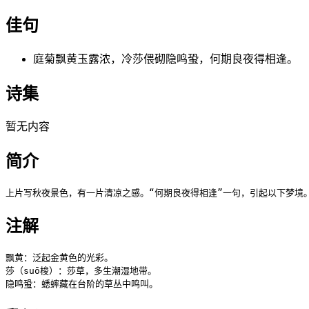
佳句
庭菊飘黄玉露浓，冷莎偎砌隐鸣蛩，何期良夜得相逢。
诗集
暂无内容
简介
上片写秋夜景色，有一片清凉之感。“何期良夜得相逢”一句，引起以下梦境
注解
飘黄：泛起金黄色的光彩。

莎（suō梭）：莎草，多生潮湿地带。

隐鸣蛩：蟋蟀藏在台阶的草丛中鸣叫。