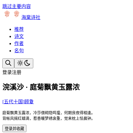
跳过主要内容
海棠诗社
推荐
诗文
作者
名句
登录
注册
浣溪沙 · 庭菊飘黄玉露浓
[
五代十国
]
顾夐
庭菊飘黄玉露浓，冷莎偎砌隐鸣蛩，何期良夜得相逢。

背帐风摇红蜡滴，惹香暖梦绣衾重，觉来枕上怯晨钟。
登录并收藏