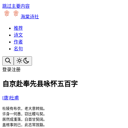
跳过主要内容
海棠诗社
推荐
诗文
作者
名句
登录
注册
自京赴奉先县咏怀五百字
[
唐
]
杜甫
杜陵有布衣，老大意转拙。

许身一何愚，窃比稷与契。

居然成濩落，白首甘契阔。

盖棺事则已，此志常觊豁。
