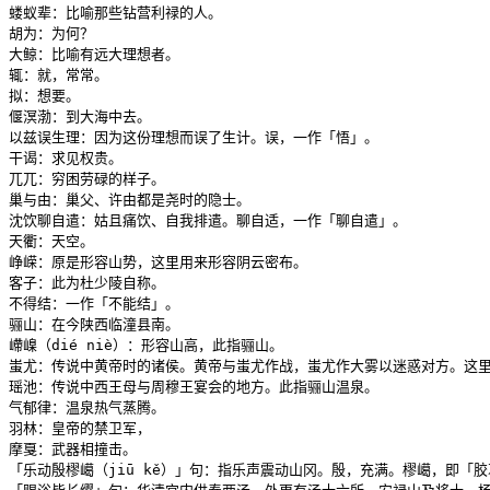
蝼蚁辈：比喻那些钻营利禄的人。

胡为：为何？

大鲸：比喻有远大理想者。

辄：就，常常。

拟：想要。

偃溟渤：到大海中去。

以兹误生理：因为这份理想而误了生计。误，一作「悟」。

干谒：求见权贵。

兀兀：穷困劳碌的样子。

巢与由：巢父、许由都是尧时的隐士。

沈饮聊自遣：姑且痛饮、自我排遣。聊自适，一作「聊自遣」。

天衢：天空。

峥嵘：原是形容山势，这里用来形容阴云密布。

客子：此为杜少陵自称。

不得结：一作「不能结」。

骊山：在今陕西临潼县南。

嵽嵲（dié niè）：形容山高，此指骊山。

蚩尤：传说中黄帝时的诸侯。黄帝与蚩尤作战，蚩尤作大雾以迷惑对方。这里
瑶池：传说中西王母与周穆王宴会的地方。此指骊山温泉。

气郁律：温泉热气蒸腾。

羽林：皇帝的禁卫军，

摩戛：武器相撞击。

「乐动殷樛嶱（jiū kě）」句：指乐声震动山冈。殷，充满。樛嶱，即「胶