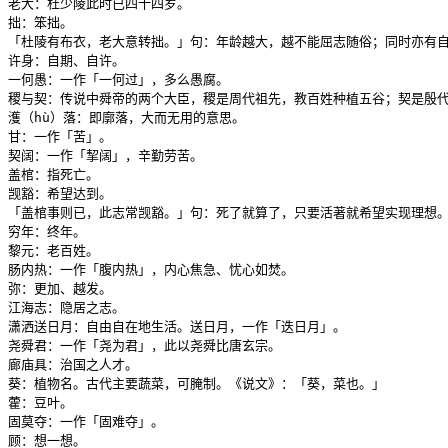
老大：杜少陵此时已四十四岁。

拙：笨拙。

「杜陵有布衣，老大意转拙。」句：年龄越大，越不能屈志随俗；同时亦有自
许身：自期、自许。

一何愚：一作「一何过」，多么愚腐。

稷与契：传说中舜帝的两个大臣，稷是周代祖先，教百姓种植五谷；契是殷代
濩（hù）落：即廓落，大而无用的意思。

甘：一作「苦」。

契阔：一作「挈阔」，辛勤劳苦。

盖棺：指死亡。

觊豁：希望达到。

「盖棺事则已，此志常觊豁。」句：死了就算了，只要活著就希望实现理想。
穷年：终年。

黎元：老百姓。

肠内热：一作「腹内热」，内心焦急、忧心如焚。

弥：更加、越发。

江海志：隐居之志。

潇洒送日月：自由自在地生活。送日月，一作「迭日月」。

尧舜君：一作「尧为君」，此以尧舜比唐玄宗。

廊庙具：治国之人才。

葵：植物名。古代主要蔬菜，可腌制。《说文》：「葵，菜也。」

藿：豆叶。

固莫夺：一作「固难夺」。

顾：想一想。
