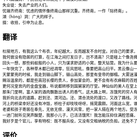
失业徒：失去产业的人们。

忧端齐终南：忧虑的情怀像终南山那样沉重。齐终南，一作「际终南」。

澒（hòng）洞：广大的样子。

掇：收拾，引申为止息。
翻译
杜陵地方，有我这么个布衣，年纪越大，反而越发不合时宜。对自己的要求，
我何尝没有隐居的打算，在江海之间打发日子，岂不清高？只是碰上个像尧舜
回头一想，那些蚂蚁般的小人，只为谋求舒适的小窝，整天钻营。我为什么要
一年快完了，各种草木都已经凋零，狂风怒吼，像要把高山扫平。黑云像山一
天蒙蒙亮的时候，我走到骊山脚下，骊山高处，那里有皇帝的御榻。大雾迷漫
赐浴温泉的，都是些高冠长缨的贵人，参加宴会的，更不会有布衣麻鞋的百姓
更何况皇宫内的金盘宝器，听说都转移到国舅家的厅堂。神仙似的美人在堂上
那朱门里啊，富人家的酒肉飘散出诱人的香气，这大路上啊，冻饿死的穷人有
我折向北去的道路，赶到泾、渭河边。泾、渭合流处的渡口，又改了路线。河
河上的桥梁幸好还没有冲毁，桥柱子却吱吱呀呀，摇晃震颇。河面这么宽，谁
老婆和孩子寄居在奉先，无依无傍，漫天风雪，把一家人隔在两个地方。受冻
一进门就听见哭声酸楚，我那小儿子，已活活饿死！我怎能压抑住满腔悲痛，
我好歹是个官儿，享有特权：既不服兵役，又没有交租纳税的负担。还免不
评价