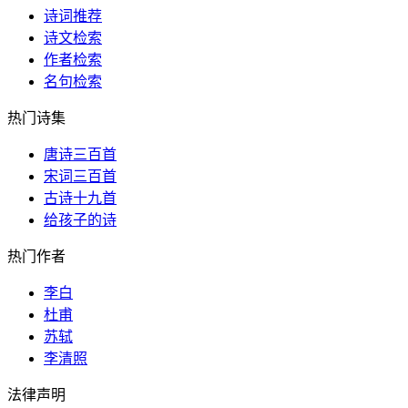
诗词推荐
诗文检索
作者检索
名句检索
热门诗集
唐诗三百首
宋词三百首
古诗十九首
给孩子的诗
热门作者
李白
杜甫
苏轼
李清照
法律声明