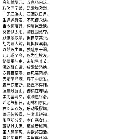
穷年忧黎元，叹息肠内热。

取笑同学翁，浩歌弥激烈。

非无江海志，潇洒送日月。

生逢尧舜君，不忍便永诀。

当今廊庙具，构厦岂云缺。

葵藿倾太阳，物性固莫夺。

顾惟蝼蚁辈，但自求其穴。

胡为慕大鲸，辄拟偃溟渤。

以兹误生理，独耻事干谒。

兀兀遂至今，忍为尘埃没。

终愧巢与由，未能易其节。

沉饮聊自遣，放歌破愁绝。

岁暮百草零，疾风高冈裂。

天衢阴峥嵘，客子中夜发。

霜严衣带断，指直不得结。

凌晨过骊山，御榻在嵽嵲。

蚩尤塞寒空，蹴踏崖谷滑。

瑶池气郁律，羽林相摩戛。

君臣留欢娱，乐动殷樛嶱。

赐浴皆长缨，与宴非短褐。

彤庭所分帛，本自寒女出。

鞭挞其夫家，聚敛贡城阙。

圣人筐篚恩，实欲邦国活。

臣如忽至理，君岂弃此物。
