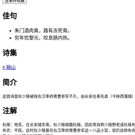
登录并收藏
佳句
朱门酒肉臭，路有冻死骨。
穷年忧黎元，叹息肠内热。
诗集
#
骊山
简介
这首诗是杜少陵被授右卫率府胄曹参军不久，由长安往奉先县（今陕西蒲城
注解
杜陵：地名，在长安城东南，杜少陵祖籍杜陵。因此常自称少陵野老或杜陵布
布衣：平民。此时杜少陵虽任右卫率府胄曹参军这一八品小官，但仍自称布农