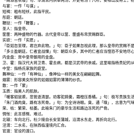
「赐浴皆长缨」句：华清宫内供奉两汤，外更有汤十六所，安禄山及将士，杨
与宴：一作「与谋」。

短褐：粗布短袄，此指平民。

彤庭：朝廷。

鞭挞：一作「鞭箠」。

圣人：指皇帝。

筐篚：两种盛物的竹器。古代皇帝以筐、篚盛布帛赏赐群臣。

实欲：一作「实愿」。

「臣如忽至理，君岂弃此物。」句：臣子如果忽视此理，那么皇帝的赏赐不是
「多士盈朝廷，仁者宜战慄」句：朝臣众多，其中的仁者应当惶恐不安地尽心
内金盘：宫中皇帝御用的金盘。

卫、霍：指汉代大将卫青、霍去病，都是汉武帝的亲戚。这里喻指杨贵妃的从
中堂：指杨氏家族的庭堂。

舞神仙：一作「有神仙」，像神仙一样的美女在翩翩起舞。

烟雾：形容美女所穿的如烟如雾的薄薄的纱衣。

散：一作「蒙」

玉质：指美人的肌肤。

「暖客貂鼠裘，悲管逐清瑟。劝客驼蹄羹，霜橙压香橘。」句：极写贵族生活
「朱门酒肉臭，路有冻死骨。」句：为全诗诗眼。臭，通「嗅」，古意为气味
荣、枯：繁荣、枯萎。此喻朱门的豪华生活和路边冻死的尸骨。

惆怅：此言感慨、难过。

北辕：车向北行。杜少陵自长安至蒲城，沿渭水东走，再折向北行。

泾渭：二水名，在陕西临潼境内汇合。

官渡：官设的渡口。
