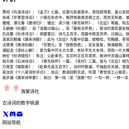
黄彻《巩溪诗话》：《孟子》七篇，论君与民者居半，其馀欲得君，盖以安民
张戒《岁寒堂诗话》：少陵在布衣中，慨然有致君尧舜之志，而世无知者，虽
锺惺、谭元春《唐诗归》：锺云：读少陵《奉先咏怀》、《北征》等篇，知
王嗣奭《杜臆》：自「凌晨过骊山」，至「路有冻死骨」，叙当时君臣晏安独
仇兆鳌《杜诗详注》：胡夏客曰：诗凡五百字，而篇中叙发京师，过骊山，
清高宗敕编《唐宋诗醇》：此与《北征》为集中巨篇，摅郁结，写胸臆，苍苍
沈德潜《唐诗别裁》：「忧黎元」至「放歌愁绝」，反反复复，淋漓颠倒，正
浦起龙《读杜心解》：是为集中开头大文章，老杜平生大本领，须用一片大魄
杨伦《杜诗镜铨》：朱注：公赴奉先，玄宗时正在华清宫，故诗中言骊山事
翁方纲《石洲诗话》：《奉先咏怀》一篇，《羌村》三篇，皆与《北征》相为
方南堂《辍锻录》：《赴奉先县五百字》，当时时歌诵，不独起伏关键，意度
吴汝纶《十八家诗钞评点》：张云：数语回斡无迹，所谓「更觉良工心独苦」
高步瀛《唐宋诗举要》：吴曰：第一段（至「放歌"句）一句一转，一转一
海棠诗社
古诗词的数字桃源
网站导航