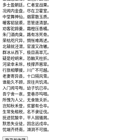
多士盈朝廷，仁者宜战栗。

况闻内金盘，尽在卫霍室。

中堂舞神仙，烟雾散玉质。

暖客貂鼠裘，悲管逐清瑟。

劝客驼蹄羹，霜橙压香橘。

朱门酒肉臭，路有冻死骨。

荣枯咫尺异，惆怅难再述。

北辕就泾渭，官渡又改辙。

群冰从西下，极目高崒兀。

疑是崆峒来，恐触天柱折。

河梁幸未坼，枝撑声窸窣。

行旅相攀援，川广不可越。

老妻寄异县，十口隔风雪。

谁能久不顾，庶往共饥渴。

入门闻号啕，幼子饥已卒。

吾宁舍一哀，里巷亦呜咽。

所愧为人父，无食致夭折。

岂知秋禾登，贫窭有仓卒。

生常免租税，名不隶征伐。

抚迹犹酸辛，平人固骚屑。

默思失业徒，因念远戍卒。

忧端齐终南，澒洞不可掇。