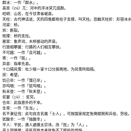
群冰：一作「群水」。

高崒（zú）兀：河中的浮冰突兀成群。

崆峒：山名，在今甘肃省岷县。

天柱：古代神话说，天的四角都有柱子支撑，叫天柱。恐触天柱折：形容冰水
河梁：桥。

坼：断裂。

枝撑：桥的支柱。

窸窣：象声词，木桥振动的声音。

行旅相攀援：行路的人们相互攀扶。

不可越：一作「且可越」。

寄：一作「既」。

异县：指奉先县。

十口隔风雪：杜少陵一家十口分居两地，为风雪所阻隔。

庶：希望。

饥已卒：一作「饿已卒」。

亦呜咽：一作「犹呜咽」。

秋未登：一作「秋禾登」。

贫窭（jù）：贫穷。

仓卒：此指意外的不幸。

生常：一作「生当」。

名不隶征伐：此句自言名属「士人」，可按国家规定免徵赋税和兵役、劳役。
犹酸辛：一作「独酸辛」。

平人：平民，唐人避唐太宗讳，改「民」为「人」。

平人固骚屑：平民百姓本来就免不了赋役的烦恼。
