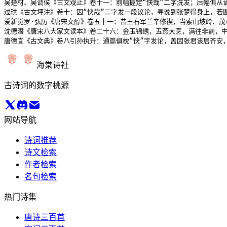
吴楚材、吴调侯《古文观止》卷十一：前幅握定“快哉”二字洗发；后幅俱从
过珙《古文坪注》卷十：因“快哉”二字发一段议论，寻说到张梦得身上，若
爱新觉罗·弘历《唐宋文醇》卷五十一：昔王右军兰辛修禊，当索山坡岭、茂
沈德潜《唐宋八大家文读本》卷二十六：金玉锦绣，五燕大烹，满往非病，中
唐德宜《古文典》卷八引孙执升：通篇俱枕“快”字发论，盖因张君该居齐安
海棠诗社
古诗词的数字桃源
网站导航
诗词推荐
诗文检索
作者检索
名句检索
热门诗集
唐诗三百首