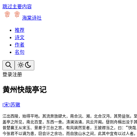
跳过主要内容
海棠诗社
推荐
诗文
作者
名句
登录
注册
黄州快哉亭记
[
宋
]
苏辙
江出西陵，始得平地。其流奔放肆大，南合沅、湘，北合汉沔，其势益张。至
盖亭之所见，南北百里，东西一舍。涛澜汹涌，风云开阖。昼则舟楫出没于其
昔楚襄王从宋玉、景差于兰台之宫，有风飒然至者，王披襟当之，曰：“快哉
今张君不以谪为患，窃会计之余功，而自放山水之间，此其中宜有以过人者。