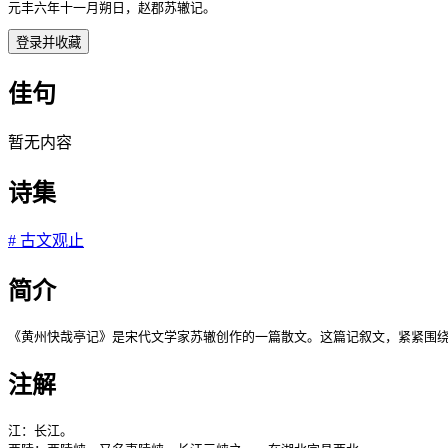
元丰六年十一月朔日，赵郡苏辙记。
登录并收藏
佳句
暂无内容
诗集
#
古文观止
简介
《黄州快哉亭记》是宋代文学家苏辙创作的一篇散文。这篇记叙文，紧紧围绕
注解
江：长江。
