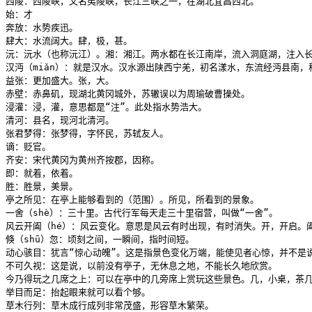
西陵：西陵峡，又名夷陵峡，长江三峡之一，在湖北宜昌西北。

始：才

奔放：水势疾迅。

肆大：水流阔大。肆，极，甚。

沅：沅水（也称沅江）。湘：湘江。两水都在长江南岸，流入洞庭湖，注入长
汉沔（miǎn）：就是汉水。汉水源出陕西宁羌，初名漾水，东流经沔县南，
益张：更加盛大。张，大。

赤壁：赤鼻矶，现湖北黄冈城外，苏辙误以为周瑜破曹操处。

浸灌：浸，灌，意思都是“注”。此处指水势浩大。

清河：县名，现河北清河。

张君梦得：张梦得，字怀民，苏轼友人。

谪：贬官。

齐安：宋代黄冈为黄州齐按郡，因称。

即：就着，依着。

胜：胜景，美景。

亭之所见：在亭上能够看到的（范围）。所见，所看到的景象。

一舍（shè）：三十里。古代行军每天走三十里宿营，叫做“一舍”。

风云开阖（hé）：风云变化。意思是风云有时出现，有时消失。开，开启。阖
倏（shū）忽：顷刻之间，一瞬间，指时间短。

动心骇目：犹言“惊心动魄”。这是指景色变化万端，能使见者心惊，并不是说景
不可久视：这是说，以前没有亭子，无休息之地，不能长久地欣赏。

今乃得玩之几席之上：可以在亭中的几旁席上赏玩这些景色。几，小桌，茶几
举目而足：抬起眼来就可以看个够。

草木行列：草木成行成列非常茂盛，形容草木繁荣。
