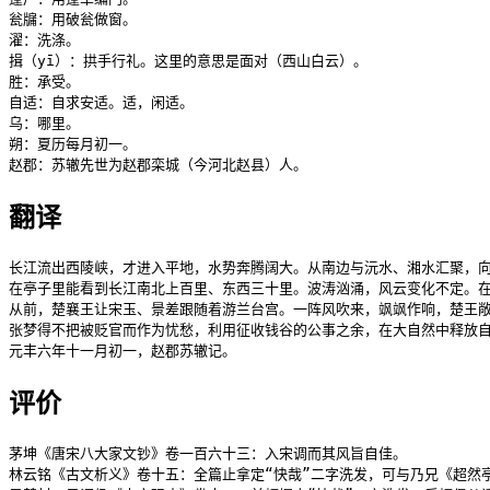
瓮牖：用破瓮做窗。

濯：洗涤。

揖（yī）：拱手行礼。这里的意思是面对（西山白云）。

胜：承受。

自适：自求安适。适，闲适。

乌：哪里。

朔：夏历每月初一。

赵郡：苏辙先世为赵郡栾城（今河北赵县）人。
翻译
长江流出西陵峡，才进入平地，水势奔腾阔大。从南边与沅水、湘水汇聚，向
在亭子里能看到长江南北上百里、东西三十里。波涛汹涌，风云变化不定。在
从前，楚襄王让宋玉、景差跟随着游兰台宫。一阵风吹来，飒飒作响，楚王敞
张梦得不把被贬官而作为忧愁，利用征收钱谷的公事之余，在大自然中释放自
元丰六年十一月初一，赵郡苏辙记。
评价
茅坤《唐宋八大家文钞》卷一百六十三：入宋调而其风旨自佳。

林云铭《古文析义》卷十五：全篇止拿定“快哉”二字洗发，可与乃兄《超然