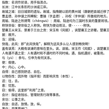
指数：名词作状语，用手指清点。

长洲：江中长条形的沙洲或江岸。

故城之墟：旧日城郭的遗址。故城，指隋朝以前的黄州城（唐朝把县城迁移了
曹孟德、孙仲谋之所睥睨：曹操（字孟德）、孙权（字仲谋）所傲视的地方。
周瑜、陆逊之所骋骛（chěngwù）：周瑜、陆逊均为三国时东吴的重要将
称快世俗：使世俗之人称快。称快为使动用法，使······称快。

楚襄王从宋玉、景差于兰台之宫：宋玉有《风赋》，讽楚襄王之骄奢。楚襄王
披：敞开。

当：迎接。

快哉，此风：即“此风快哉”，解释为这风多么让人感到畅快啊！

盖有讽焉：大概有讽谏的意味在里头。讽，讽喻。宋玉作《风赋》，讽楚襄王
人有遇不遇之变：人有遇时和不遇时的不同时候。遇，指机遇好，被重用。

与（yù）：参与，引申为有何关系。

使：假使。

中：内心，心中。

自得：自己感到舒适、自在。

以物伤性：因外物（指环境）而影响天性（本性）。

适：往，去。

患：忧愁。

窃：偷得，这里即“利用”之意。

会计：指征收钱谷、管理财务行政等事务。

余功：公事之余。

自放：自适，放情。放，纵。

蓬户：用蓬草编门。
