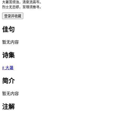
大暑苦烦浊，清泉流高岑。

烈士无恋嫪，至理须推寻。
登录并收藏
佳句
暂无内容
诗集
#
大暑
简介
暂无内容
注解