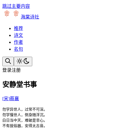
跳过主要内容
海棠诗社
推荐
诗文
作者
名句
登录
注册
安静堂书事
[
宋
]
蔡襄
勿学异世人，过常不可深。

勿学慢世人，侧身随浮沉。

白日当中天，难破是非心。

不有拔俗器，安得太古音。
