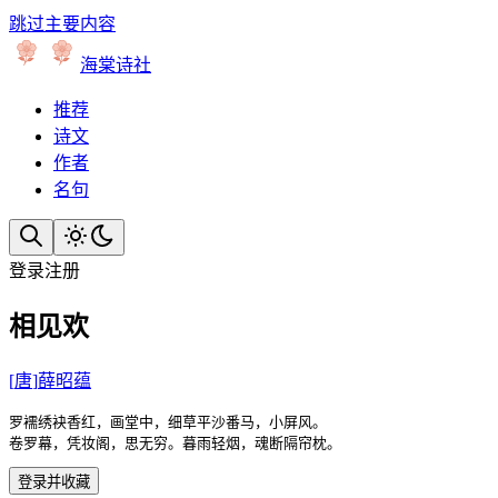
跳过主要内容
海棠诗社
推荐
诗文
作者
名句
登录
注册
相见欢
[
唐
]
薛昭蕴
罗襦绣袂香红，画堂中，细草平沙番马，小屏风。

卷罗幕，凭妆阁，思无穷。暮雨轻烟，魂断隔帘枕。
登录并收藏