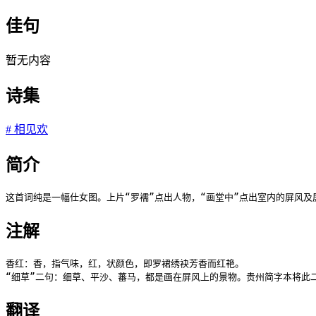
佳句
暂无内容
诗集
#
相见欢
简介
这首词纯是一幅仕女图。上片“罗襦”点出人物，“画堂中”点出室内的屏风
注解
香红：香，指气味，红，状颜色，即罗裙绣袂芳香而红艳。

“细草”二句：细草、平沙、蕃马，都是画在屏风上的景物。贵州简字本将此二
翻译