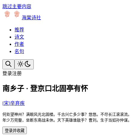
跳过主要内容
海棠诗社
推荐
诗文
作者
名句
登录
注册
南乡子 · 登京口北固亭有怀
[
宋
]
辛弃疾
何处望神州？满眼风光北固楼。千古兴亡多少事？悠悠。不尽长江滚滚流。

年少万兜鍪，坐断东南战未休。天下英雄谁敌手？曹刘。生子当如孙仲谋。
登录并收藏