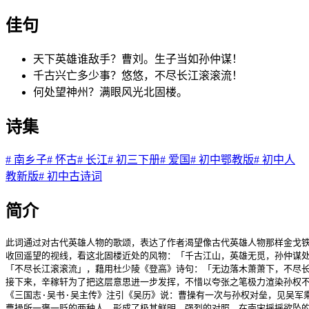
佳句
天下英雄谁敌手？曹刘。生子当如孙仲谋！
千古兴亡多少事？悠悠，不尽长江滚滚流！
何处望神州？满眼风光北固楼。
诗集
#
南乡子
#
怀古
#
长江
#
初三下册
#
爱国
#
初中鄂教版
#
初中人
教新版
#
初中古诗词
简介
此词通过对古代英雄人物的歌颂，表达了作者渴望像古代英雄人物那样金戈铁
收回遥望的视线，看这北固楼近处的风物：「千古江山，英雄无觅，孙仲谋处
「不尽长江滚滚流」，藉用杜少陵《登高》诗句：「无边落木萧萧下，不尽
接下来，辛稼轩为了把这层意思进一步发挥，不惜以夸张之笔极力渲染孙权
《三国志·吴书·吴主传》注引《吴历》说：曹操有一次与孙权对垒，见吴军
曹操所一褒一贬的两种人，形成了极其鲜明、强烈的对照，在南宋摇摇欲坠