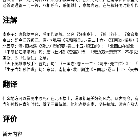
这首词通篇三问三答，互相呼应，感怆雄壮，意境高远。它与稼轩同时期所
注解
南乡子：唐教坊曲名，后用作词牌。又名《好离乡》、《蕉叶怨》。《金奁集
京口：即今江苏镇江。唐·李弘宪《元和郡县志·卷二十六·〈江南道·润州
北固亭：清·顾宛溪《读史方舆纪要·卷二十五·镇江府》：「北固山在城北
「不尽长江滚滚流」句：唐·杜少陵《登高》诗：「无边落木萧萧下，不尽长
坐断：即「佔据住」之意。

「天下英雄谁敌手？曹刘」句：《三国志·卷三十二·〈蜀书·先主传〉》：
「生子当如孙仲谋」句：东晋、南朝宋·裴世期注《三国志·卷四十七·〈吴
翻译
什么地方可以看见中原呢？在北固楼上，满眼都是美好的风光。从古到今，有
评价
暂无内容