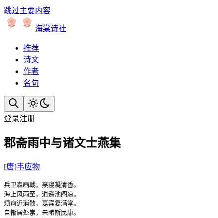
跳过主要内容
海棠诗社
推荐
诗文
作者
名句
登录
注册
郡斋雨中与诸文士燕集
[
唐
]
韦应物
兵卫森画戟，燕寝凝清香。

海上风雨至，逍遥池阁凉。

烦疴近消散，嘉宾复满堂。

自惭居处崇，未睹斯民康。
