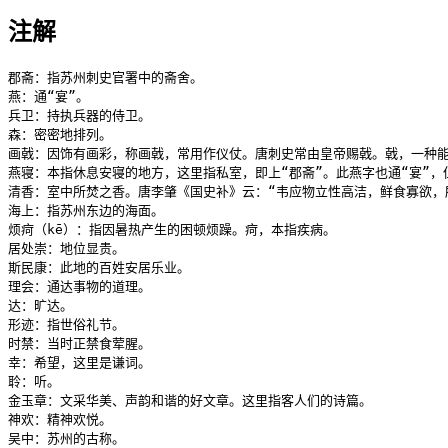
注解
郡斋：指苏州刺史官署中的斋舍。

燕：通“宴”。

兵卫：持执兵器的侍卫。

森：密密地排列。

画戟：因饰有画彩，称画戟，常用作仪仗。唐刺史常由皇帝赐戟。戟，一种能
燕寝：本指休息安寝的地方，这里指私室，即上“郡斋”。此燕字也通“宴”，但
清香：室中所焚之香。唐李肇《国史补》云：“韦应物立性高洁，鲜食寡欲，所
海上：指苏州东边的海面。

烦疴（kē）：指因暑热产生的困顿烦躁。疴，本指疾病。

居处崇：地位显贵。

斯民康：此地的百姓安居乐业。

理会：通达事物的道理。

达：旷达。

形迹：指世俗礼节。

时禁：当时正禁食荤腥。

幸：希望，这里是谦词。

聆：听。

金玉章：文采华美、声韵和谐的好文章。这里指客人们的诗篇。

神欢：精神欢悦。

吴中：苏州的古称。
