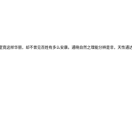
室竟这样华丽，却不曾见百姓有多么安康。通晓自然之理能分辨是非，天性通