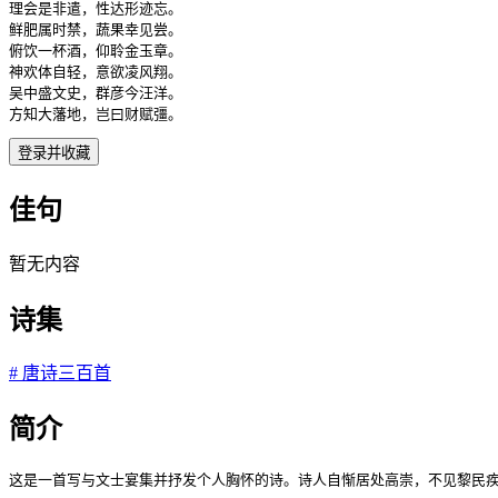
理会是非遣，性达形迹忘。

鲜肥属时禁，蔬果幸见尝。

俯饮一杯酒，仰聆金玉章。

神欢体自轻，意欲凌风翔。

吴中盛文史，群彦今汪洋。

方知大藩地，岂曰财赋彊。
登录并收藏
佳句
暂无内容
诗集
#
唐诗三百首
简介
这是一首写与文士宴集并抒发个人胸怀的诗。诗人自惭居处高崇，不见黎民