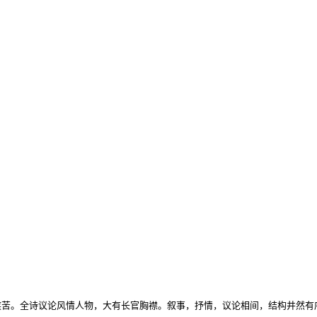
疾苦。全诗议论风情人物，大有长官胸襟。叙事，抒情，议论相间，结构井然有