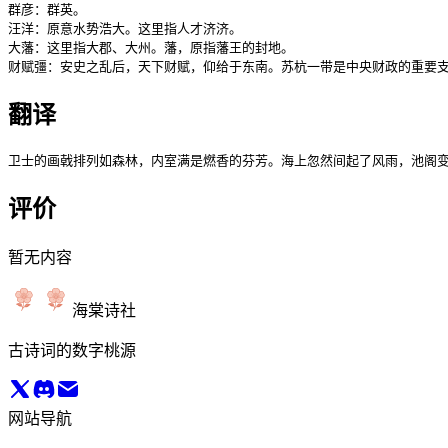
群彦：群英。

汪洋：原意水势浩大。这里指人才济济。

大藩：这里指大郡、大州。藩，原指藩王的封地。

财赋彊：安史之乱后，天下财赋，仰给于东南。苏杭一带是中央财政的重要支
翻译
卫士的画戟排列如森林，内室满是燃香的芬芳。海上忽然间起了风雨，池阁
评价
暂无内容
海棠诗社
古诗词的数字桃源
网站导航