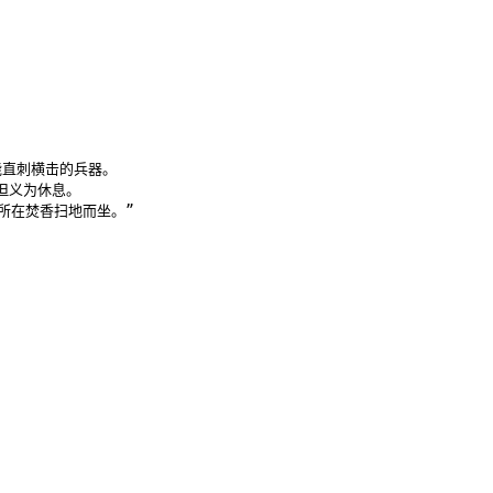
直刺横击的兵器。

义为休息。

在焚香扫地而坐。”
