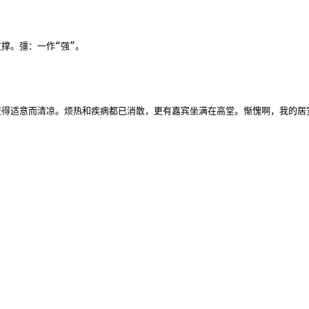
撑。彊：一作“强”。
变得适意而清凉。烦热和疾病都已消散，更有嘉宾坐满在高堂。惭愧啊，我的居