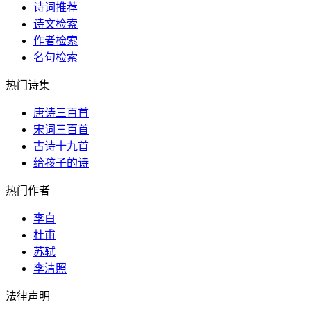
诗词推荐
诗文检索
作者检索
名句检索
热门诗集
唐诗三百首
宋词三百首
古诗十九首
给孩子的诗
热门作者
李白
杜甫
苏轼
李清照
法律声明