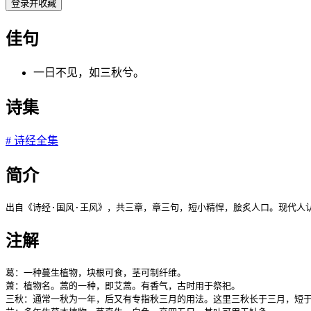
登录并收藏
佳句
一日不见，如三秋兮。
诗集
#
诗经全集
简介
出自《诗经·国风·王风》，共三章，章三句，短小精悍，脍炙人口。现代人
注解
葛：一种蔓生植物，块根可食，茎可制纤维。

萧：植物名。蒿的一种，即艾蒿。有香气，古时用于祭祀。

三秋：通常一秋为一年，后又有专指秋三月的用法。这里三秋长于三月，短于