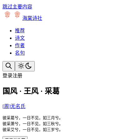
跳过主要内容
海棠诗社
推荐
诗文
作者
名句
登录
注册
国风 · 王风 · 采葛
[
周
]
无名氏
彼采葛兮，一日不见，如三月兮。

彼采萧兮，一日不见，如三秋兮。

彼采艾兮，一日不见，如三岁兮。