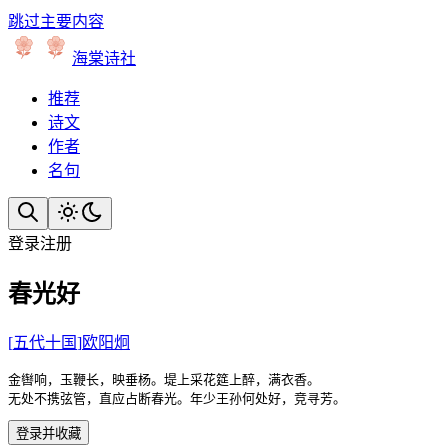
跳过主要内容
海棠诗社
推荐
诗文
作者
名句
登录
注册
春光好
[
五代十国
]
欧阳炯
金辔响，玉鞭长，映垂杨。堤上采花筵上醉，满衣香。

无处不携弦管，直应占断春光。年少王孙何处好，竞寻芳。
登录并收藏