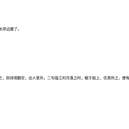
水岸边罢了。
之，则诗境翻空，出人意外。二句值江村月落之时，眠于船上，任其所之，便有