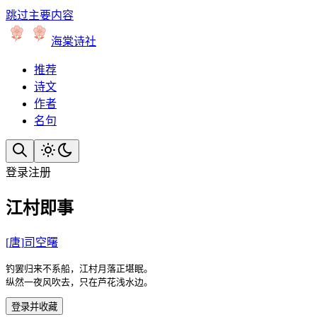
跳过主要内容
海棠诗社
推荐
诗文
作者
名句
登录
注册
江村即事
[
唐
]
司空曙
钓罢归来不系船，江村月落正堪眠。

纵然一夜风吹去，只在芦花浅水边。
登录并收藏