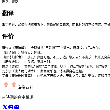
纵然：即使。
翻译
垂钓归来，却懒得把缆绳系上，任渔船随风飘荡；而此时残月已经西沉，正
评价
唐汝询《唐诗解》：全篇皆从“不系船”三字翻出，语极浅，兴味自在。

《唐诗归》：钟惺云：达甚。

《唐诗归折衷》：唐云：兴趣可嘉，不止于达。敬夫云：不言乐，其乐无穷矣
《历代诗法》：口头语，意趣自别。

皎然《诗式》：首句以“罢钓”二字作主，则以下纯从“罢钓”着笔。顾“罢钓
刘永济《唐人绝句精华》：此渔家乐也。诗语得自在之趣。

吴烶《唐诗选胜直解》：此归林下行乐之诗。无拘之身，垂钓遣兴，江静月
海棠诗社
古诗词的数字桃源