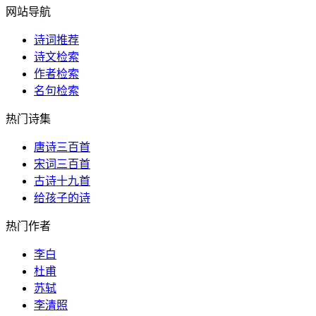
网站导航
诗词推荐
诗文检索
作者检索
名句检索
热门诗集
唐诗三百首
宋词三百首
古诗十九首
给孩子的诗
热门作者
李白
杜甫
苏轼
李清照