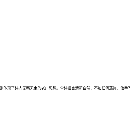
实则体现了诗人无羁无束的老庄思想。全诗语言清新自然，不加任何藻饰，信手