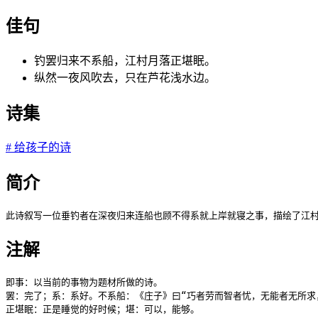
佳句
钓罢归来不系船，江村月落正堪眠。
纵然一夜风吹去，只在芦花浅水边。
诗集
#
给孩子的诗
简介
此诗叙写一位垂钓者在深夜归来连船也顾不得系就上岸就寝之事，描绘了江村
注解
即事：以当前的事物为题材所做的诗。

罢：完了；系：系好。不系船：《庄子》曰“巧者劳而智者忧，无能者无所求，
正堪眠：正是睡觉的好时候；堪：可以，能够。
