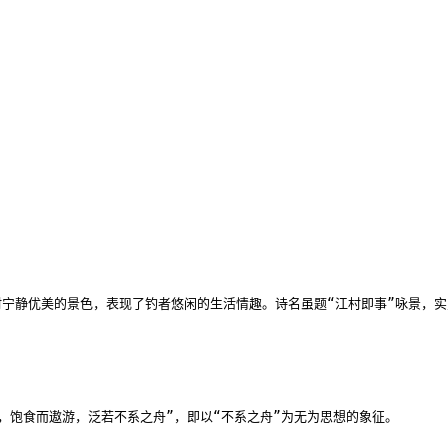
宁静优美的景色，表现了钓者悠闲的生活情趣。诗名虽题“江村即事”咏景，
饱食而遨游，泛若不系之舟”，即以“不系之舟”为无为思想的象征。
