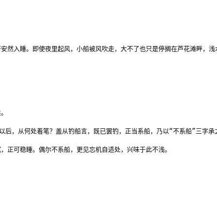
好安然入睡。即使夜里起风，小船被风吹走，大不了也只是停搁在芦花滩畔，浅
。

”以后，从何处着笔？盖从钓船言，既已罢钓，正当系船，乃以“不系船”三字承
沉，正可稳睡。偶尔不系船，更见忘机自适处，兴味于此不浅。