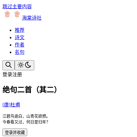
跳过主要内容
海棠诗社
推荐
诗文
作者
名句
登录
注册
绝句二首（其二）
[
唐
]
杜甫
江碧鸟逾白，山青花欲燃。

今春看又过，何日是归年？
登录并收藏