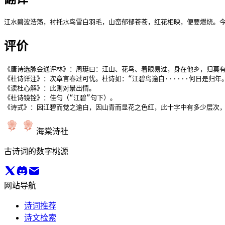
江水碧波浩荡，衬托水鸟雪白羽毛，山峦郁郁苍苍，红花相映，便要燃烧。
评价
《唐诗选脉会通评林》：周珽曰：江山、花鸟、着眼易过，身在他乡，归莫有
《杜诗详注》：次章言春过可忧。杜诗如：“江碧鸟逾白······何日是归年
《读杜心解》：此则对景出情。

《杜诗镜铨》：佳句（“江碧”句下）。

《诗式》：因江碧而觉之逾白，因山青而显花之色红，此十字中有多少层次
海棠诗社
古诗词的数字桃源
网站导航
诗词推荐
诗文检索