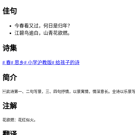
佳句
今春看又过，何日是归年？
江碧鸟逾白，山青花欲燃。
诗集
#
春
#
思乡
#
小学沪教版
#
给孩子的诗
简介
此诗第一、二句写景，三、四句抒情，以景寓情，情深意长。全诗以乐景
注解
花欲燃：花红似火。
翻译