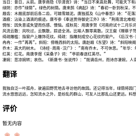
当日：昔日，从前。唐李商隐《华清宫》诗：“当日不来高处舞，可能天下有胡
绿阴：亦作“绿荫”。绿色的树荫。唐来鹄《病起》诗：“春初一卧到秋深，不
屐齿：木屐底部前后各二齿，可踏雪踏泥。唐独孤及《山中春思》诗：“花落
酒痕：沾染上酒滴的痕迹。唐岑参《奉送贾侍御史江外》诗：“荆南渭北难相见
惆怅：因失意或失望而伤感、懊恼。成秋苑：用唐李贺《河南府试十二月乐词》
风流云散：风吹过，云飘散，踪迹全消。比喻人飘零离散。汉王粲《赠蔡子笃》
绮疏雕槛：指窗户上雕饰花纹。绮疏：指雕刻成空心花纹的窗户。《后汉书·梁
冉冉：一作“苒苒”。斜阳：傍晚西斜的太阳。唐赵嘏《东望》诗：“斜阳映阁
乔木：高大的树木。《诗经·周南·汉广》：“南有乔木，不可休思。”年华：
红英：红花。南唐李煜《采桑子》词：“亭前春逐红英尽。”

凄婉：悲凉婉转；哀伤。《新唐书·张说传》：“既谪岳州，而诗亦凄婉，人
翻译
我独自泛一叶孤舟，驶遍田野荒地去寻访他的故园。还记得当年，绿荫将园门
流水悠悠远远，怎知流水之外，是纷乱的群山，可友人比那乱山还更远。料
评价
暂无内容