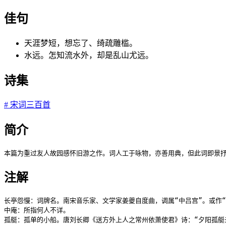
佳句
天涯梦短，想忘了、绮疏雕槛。
水远。怎知流水外，却是乱山尤远。
诗集
#
宋词三百首
简介
本篇为重过友人故园感怀旧游之作。词人工于咏物，亦善用典，但此词即景抒
注解
长亭怨慢：词牌名。南宋音乐家、文学家姜夔自度曲，调属“中吕宫”。或作“
中庵：所指何人不详。

孤艇：孤单的小船。唐刘长卿《送方外上人之常州依萧使君》诗：“夕阳孤艇