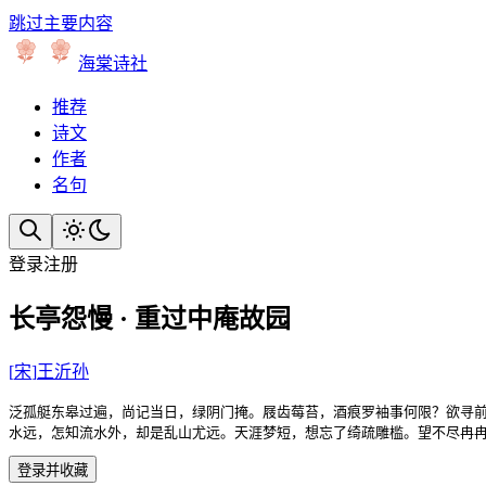
跳过主要内容
海棠诗社
推荐
诗文
作者
名句
登录
注册
长亭怨慢 · 重过中庵故园
[
宋
]
王沂孙
泛孤艇东皋过遍，尚记当日，绿阴门掩。屐齿莓苔，酒痕罗袖事何限？欲寻前
水远，怎知流水外，却是乱山尤远。天涯梦短，想忘了绮疏雕槛。望不尽冉
登录并收藏