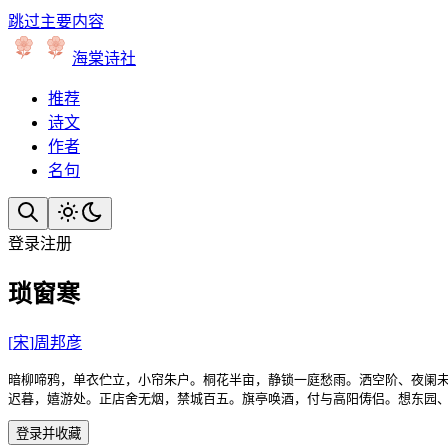
跳过主要内容
海棠诗社
推荐
诗文
作者
名句
登录
注册
琐窗寒
[
宋
]
周邦彦
暗柳啼鸦，单衣伫立，小帘朱户。桐花半亩，静锁一庭愁雨。洒空阶、夜阑未
迟暮，嬉游处。正店舍无烟，禁城百五。旗亭唤酒，付与高阳俦侣。想东园
登录并收藏