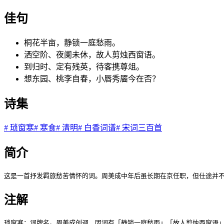
佳句
桐花半亩，静锁一庭愁雨。
洒空阶、夜阑未休，故人剪烛西窗语。
到归时、定有残英，待客携尊俎。
想东园、桃李自春，小唇秀靥今在否？
诗集
#
琐窗寒
#
寒食
#
清明
#
白香词谱
#
宋词三百首
简介
这是一首抒发羁旅愁苦情怀的词。周美成中年后虽长期在京任职，但仕途并
注解
琐窗寒：词牌名。周美成创调，因词有「静锁一庭愁雨」「故人剪烛西窗语」