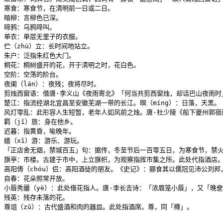
寒食：寒食节，在淸明前一日或二日。

暗柳：言柳色已深。

啼鸦：乌鸦啼叫。

单衣：单层无里子的衣服。

伫（zhù）立：长时间地站立。

朱户：泛指朱红色大门。

桐花：桐树盛开的花，开于淸明之时，花白色。

空阶：空荡的阶台。

夜阑（lán）：夜残；夜将尽时。

剪烛西窗语：借唐·李义山《夜雨寄北》「何当共剪西窗烛，却话巴山夜雨时
楚江：指流经湖北宜昌至安徽芜湖一带的长江。暝（míng）：日落，天黑。

风灯零乱：此形容人生短暂，老年人如风前之烛。唐·杜少陵《船下夔州郭宿
羁（jī）旅：身在他乡。

迟暮：指黄昏，喩晚年。

嬉（xī）游：游乐、游玩。

「正店舍无烟，禁城百五」句：据传，冬至节后一百零五日，为寒食节，禁火
旗亭：市楼。古建于市中，上立旗帜，为观察指挥市集之所。此处代指酒店。
高阳俦（chóu）侣：高阳酒徒的朋友。《史记》：郦食其以儒冠见沛公刘
自春：花朵照常开放。

小唇秀靥（yè）：此处借花指人。唐·李长吉诗：「浓眉笼小唇」，又「晚奁
残英：残存未落的花。

尊俎（zǔ）：古代盛酒和肉的器皿。此处指酒席。尊，同「樽」。