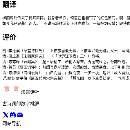
翻译
柳荫深处传来了鸦啼阵阵。我身着单衣，倚靠在垂着帘子的红色窗门。啊！庭
如今我已是暮年的人。且不说京城胜游处正逢寒食节，一律把烟火禁；即使
评价
明·李沧溟《草堂诗馀隽》：上描旅思最无聊，下描酒兴最无聊。又云：寒窗
清·周止斋《宋四家词选》：（「似楚江暝宿」三句）奇横。

清·陈亦峰《云韶集》：起三语精工，若他人写来，秀丽或过之，骨韵终逊。
清·黄苏《蓼园词评》：前阕写宦况凄清。次阕起处，点清寒食。以下引到思
清·陈海绡《海绡说词》：由户而庭，由昏而夜，一步一境，趋归「故人剪烛
近现代·俞平伯《唐五代两宋词选释》：「想东园」以下直贯结尾，一气呵
海棠诗社
古诗词的数字桃源
网站导航