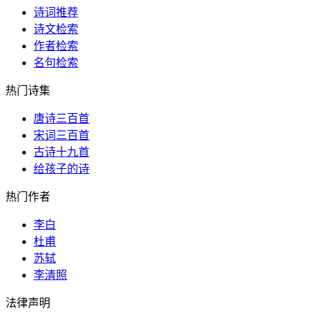
诗词推荐
诗文检索
作者检索
名句检索
热门诗集
唐诗三百首
宋词三百首
古诗十九首
给孩子的诗
热门作者
李白
杜甫
苏轼
李清照
法律声明