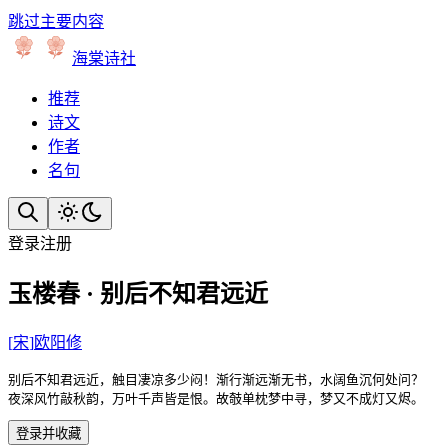
跳过主要内容
海棠诗社
推荐
诗文
作者
名句
登录
注册
玉楼春 · 别后不知君远近
[
宋
]
欧阳修
别后不知君远近，触目凄凉多少闷！渐行渐远渐无书，水阔鱼沉何处问？

夜深风竹敲秋韵，万叶千声皆是恨。故攲单枕梦中寻，梦又不成灯又烬。
登录并收藏