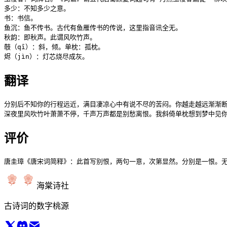
多少：不知多少之意。

书：书信。

鱼沉：鱼不传书。古代有鱼雁传书的传说，这里指音讯全无。

秋韵：即秋声。此谓风吹竹声。

攲（qī）：斜，倾。单枕：孤枕。

烬（jìn）：灯芯烧尽成灰。
翻译
分别后不知你的行程远近，满目凄凉心中有说不尽的苦闷。你越走越远渐渐断
深夜里风吹竹叶萧萧不停，千声万声都是别愁离恨。我斜倚单枕想到梦中见
评价
唐圭璋《唐宋词简释》：此首写别恨，两句一意，次第显然。分别是一恨。
海棠诗社
古诗词的数字桃源