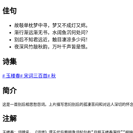
佳句
故攲单枕梦中寻，梦又不成灯又烬。
渐行渐远渐无书，水阔鱼沉何处问？
别后不知君远近，触目凄凉多少闷！
夜深风竹敲秋韵，万叶千声皆是恨。
诗集
#
玉楼春
#
宋词三百首
#
秋
简介
这是一首别后相思愁怨词。上片描写思妇别后的孤凄苦闷和对远人深切的怀念
注解
玉楼春：词牌名。《词谱》谓五代后蜀顾夐词起句有“月照玉楼春漏促”“柳映玉