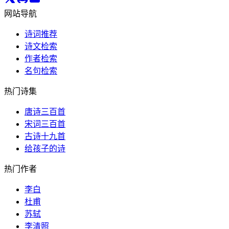
网站导航
诗词推荐
诗文检索
作者检索
名句检索
热门诗集
唐诗三百首
宋词三百首
古诗十九首
给孩子的诗
热门作者
李白
杜甫
苏轼
李清照