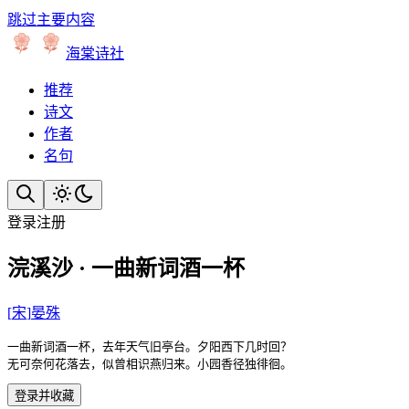
跳过主要内容
海棠诗社
推荐
诗文
作者
名句
登录
注册
浣溪沙 · 一曲新词酒一杯
[
宋
]
晏殊
一曲新词酒一杯，去年天气旧亭台。夕阳西下几时回？

无可奈何花落去，似曾相识燕归来。小园香径独徘徊。
登录并收藏