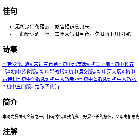
佳句
无可奈何花落去，似曾相识燕归来。
一曲新词酒一杯，去年天气旧亭台。夕阳西下几时回？
诗集
#
浣溪沙
#
酒
#
宋词三百首
#
初中北京版
#
初二上册
#
初中长春
版
#
初中苏教版
#
初中鄂教版
#
初中语文版
#
初中河大版
#
初中
古诗词
#
初中沪教版
#
初中人教新版
#
初中鲁教版
#
初中人教版
#
初中五四版
#
给孩子的诗
简介
本词为晏殊的名篇之一，抒写悼惜春残花落，好景不长的愁怀，又暗寓相思离
注解