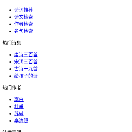
诗词推荐
诗文检索
作者检索
名句检索
热门诗集
唐诗三百首
宋词三百首
古诗十九首
给孩子的诗
热门作者
李白
杜甫
苏轼
李清照