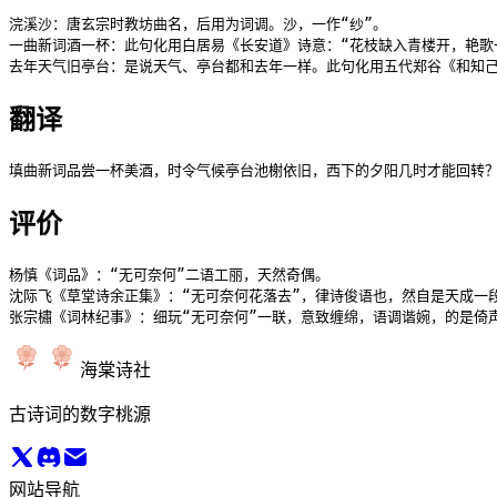
浣溪沙：唐玄宗时教坊曲名，后用为词调。沙，一作“纱”。

一曲新词酒一杯：此句化用白居易《长安道》诗意：“花枝缺入青楼开，艳歌
去年天气旧亭台：是说天气、亭台都和去年一样。此句化用五代郑谷《和知己
翻译
填曲新词品尝一杯美酒，时令气候亭台池榭依旧，西下的夕阳几时才能回转
评价
杨慎《词品》：“无可奈何”二语工丽，天然奇偶。

沈际飞《草堂诗余正集》：“无可奈何花落去”，律诗俊语也，然自是天成一段
张宗橚《词林纪事》：细玩“无可奈何”一联，意致缠绵，语调谐婉，的是倚
海棠诗社
古诗词的数字桃源
网站导航