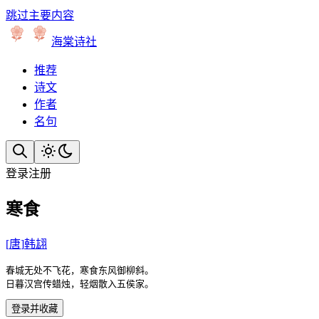
跳过主要内容
海棠诗社
推荐
诗文
作者
名句
登录
注册
寒食
[
唐
]
韩翃
春城无处不飞花，寒食东风御柳斜。

日暮汉宫传蜡烛，轻烟散入五侯家。
登录并收藏