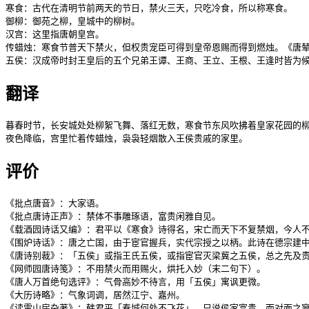
寒食：古代在清明节前两天的节日，禁火三天，只吃冷食，所以称寒食。

御柳：御苑之柳，皇城中的柳树。

汉宫：这里指唐朝皇宫。

传蜡烛：寒食节普天下禁火，但权贵宠臣可得到皇帝恩赐而得到燃烛。《唐辇
五侯：汉成帝时封王皇后的五个兄弟王谭、王商、王立、王根、王逢时皆为
翻译
暮春时节，长安城处处柳絮飞舞、落红无数，寒食节东风吹拂着皇家花园的柳
夜色降临，宫里忙着传蜡烛，袅袅轻烟散入王侯贵戚的家里。
评价
《批点唐音》：大家语。

《批点唐诗正声》：禁体不事雕琢语，富贵闲雅自见。

《载酒园诗话又编》：君平以《寒食》诗得名，宋亡而天下不复禁烟，今人不
《围炉诗话》：唐之亡国，由于宦官握兵，实代宗授之以柄。此诗在德宗建中
《唐诗别裁》：「五侯」或指王氏五侯，或指宦官灭梁冀之五侯，总之先及贵
《网师园唐诗笺》：不用禁火而用赐火，烘托入妙（末二句下）。

《唐人万首绝句选评》：气骨高妙不待言，用「五侯」寓讽更微。

《大历诗略》：气象词调，居然江宁、嘉州。

《读雪山房杂著》：韩君平「春城何处不飞花」，只说侯家富贵，而对面之寥