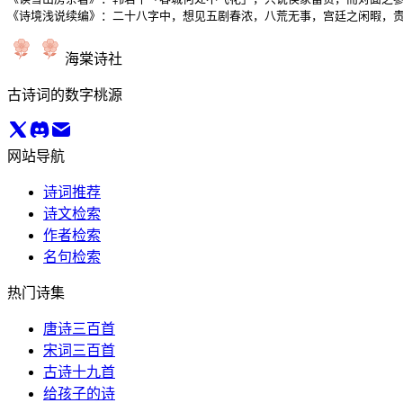
《诗境浅说续编》：二十八字中，想见五剧春浓，八荒无事，宫廷之闲暇，
海棠诗社
古诗词的数字桃源
网站导航
诗词推荐
诗文检索
作者检索
名句检索
热门诗集
唐诗三百首
宋词三百首
古诗十九首
给孩子的诗