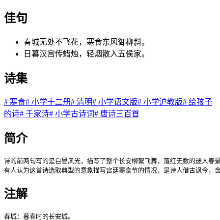
佳句
春城无处不飞花，寒食东风御柳斜。
日暮汉宫传蜡烛，轻烟散入五侯家。
诗集
#
寒食
#
小学十二册
#
清明
#
小学语文版
#
小学沪教版
#
给孩子
的诗
#
千家诗
#
小学古诗词
#
唐诗三百首
简介
诗的前两句写的是白昼风光，描写了整个长安柳絮飞舞，落红无数的迷人春景
有人认为这首诗选取典型的意象描写宫廷寒食节的情况，是诗人借古讽今，
注解
春城：暮春时的长安城。
