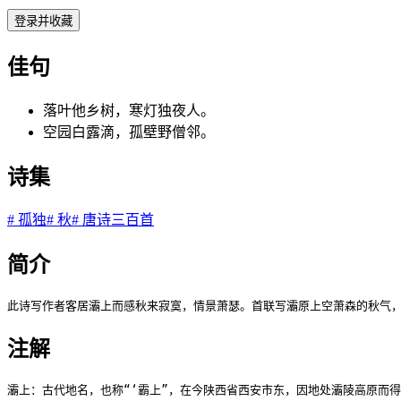
登录并收藏
佳句
落叶他乡树，寒灯独夜人。
空园白露滴，孤壁野僧邻。
诗集
#
孤独
#
秋
#
唐诗三百首
简介
此诗写作者客居灞上而感秋来寂寞，情景萧瑟。首联写灞原上空萧森的秋气
注解
灞上：古代地名，也称“‘霸上”，在今陕西省西安市东，因地处灞陵高原而得