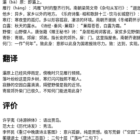
灞（bà）原：即灞上。

雁行（háng）：鸿雁飞时的整齐行列。南朝梁简文帝《杂句从军行》：“逦迤
他乡：异乡，家乡以外的地方。《乐府诗集·相和歌辞十三·饮马长城窟行》：
寒灯：寒夜里的孤灯。多以形容孤寂、凄凉的环境。南朝齐谢朓《冬绪羁怀示
白露：秋天的露水。《诗经·秦风·蒹葭》：“蒹葭苍苍，白露为霜。”

野僧：山野僧人。唐张籍《赠王秘书》诗：“身屈祗闻词客说，家贫多见野僧招
寄卧：寄居。郊扉：郊居。指长安的郊外。扉：门。这里指屋舍。南朝齐谢朓
何门：一作“何年”。致此身：意即以此身为国君报效尽力。致：达到，实现
翻译
灞原上已经风停雨定，傍晚时只见雁行频频。

落叶纷纷这是异乡树，寒灯闪闪独照不眠人。

寂静的空园白露滴滴，隔壁野僧是我的近邻。

寄居郊外柴门已很久，不知何门能进用此身？
评价
许学夷《诗源辨体》：语出贾岛。

范大士《历代诗发》：秀洁。

李怀民《重订中晚唐诗主客图》：意兴孤僻，纯是贾想。极写荒僻（“空园”二
蘅塘退士《唐诗三百首》：二句十层（“落叶”二句下）。
