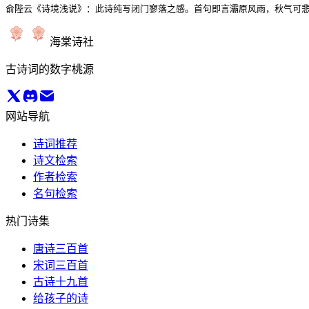
俞陛云《诗境浅说》：此诗纯写闭门寥落之感。首句即言灞原风雨，秋气可悲
海棠诗社
古诗词的数字桃源
网站导航
诗词推荐
诗文检索
作者检索
名句检索
热门诗集
唐诗三百首
宋词三百首
古诗十九首
给孩子的诗