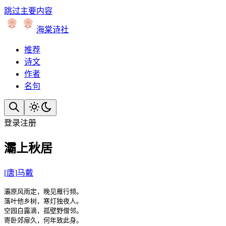
跳过主要内容
海棠诗社
推荐
诗文
作者
名句
登录
注册
灞上秋居
[
唐
]
马戴
灞原风雨定，晚见雁行频。

落叶他乡树，寒灯独夜人。

空园白露滴，孤壁野僧邻。

寄卧郊扉久，何年致此身。