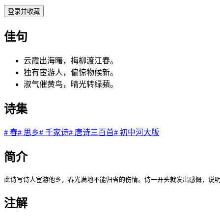
登录并收藏
佳句
云霞出海曙，梅柳渡江春。
独有宦游人，偏惊物候新。
淑气催黄鸟，晴光转绿蘋。
诗集
#
春
#
思乡
#
千家诗
#
唐诗三百首
#
初中河大版
简介
此诗写诗人宦游他乡，春光满地不能归省的伤情。诗一开头就发出感慨，说
注解