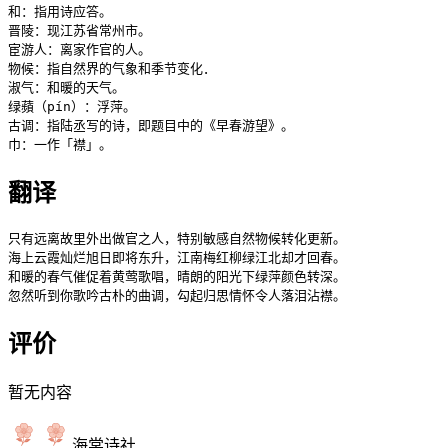
和：指用诗应答。

晋陵：现江苏省常州市。

宦游人：离家作官的人。

物候：指自然界的气象和季节变化．

淑气：和暖的天气。

绿蘋（pín）：浮萍。

古调：指陆丞写的诗，即题目中的《早春游望》。

巾：一作「襟」。
翻译
只有远离故里外出做官之人，特别敏感自然物候转化更新。

海上云霞灿烂旭日即将东升，江南梅红柳绿江北却才回春。

和暖的春气催促着黄莺歌唱，晴朗的阳光下绿萍颜色转深。

忽然听到你歌吟古朴的曲调，勾起归思情怀令人落泪沾襟。
评价
暂无内容
海棠诗社