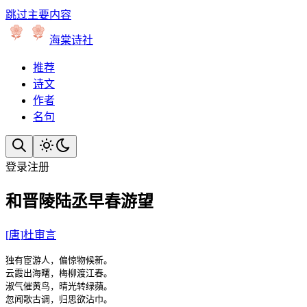
跳过主要内容
海棠诗社
推荐
诗文
作者
名句
登录
注册
和晋陵陆丞早春游望
[
唐
]
杜审言
独有宦游人，偏惊物候新。

云霞出海曙，梅柳渡江春。

淑气催黄鸟，晴光转绿蘋。

忽闻歌古调，归思欲沾巾。