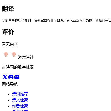
翻译
众多星星像棋子排列，使夜空显得非常幽深。尚未西沉的月亮像一盏孤灯在
评价
暂无内容
海棠诗社
古诗词的数字桃源
网站导航
诗词推荐
诗文检索
作者检索