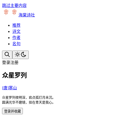
跳过主要内容
海棠诗社
推荐
诗文
作者
名句
登录
注册
众星罗列
[
唐
]
寒山
众星罗列夜明深，岩点孤灯月未沉。

圆满光华不磨镜，挂在青天是我心。
登录并收藏