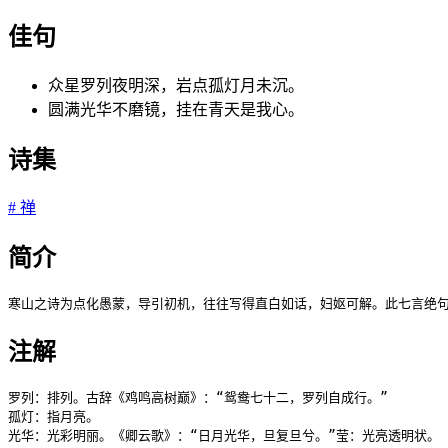
佳句
众星罗列夜明深，岩点孤灯月未沉。
圆满光华不磨镜，挂在青天是我心。
诗集
#
禅
简介
寒山之诗为点化愚蒙，导引初机，往往写得直白如话，妇妪可解。此七言绝句
注解
罗列：排列。古辞《鸡鸣高树巅》：“鸳鸯七十二，罗列自成行。”

孤灯：指月亮。

光华：光彩明丽。《卿云歌》：“日月光华，旦复旦兮。”莹：光亮透明状。