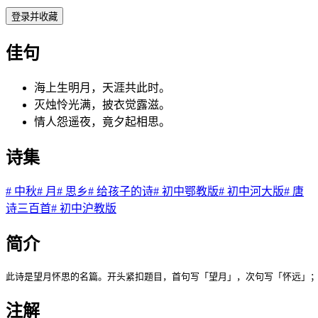
登录并收藏
佳句
海上生明月，天涯共此时。
灭烛怜光满，披衣觉露滋。
情人怨遥夜，竟夕起相思。
诗集
#
中秋
#
月
#
思乡
#
给孩子的诗
#
初中鄂教版
#
初中河大版
#
唐
诗三百首
#
初中沪教版
简介
此诗是望月怀思的名篇。开头紧扣题目，首句写「望月」，次句写「怀远」
注解