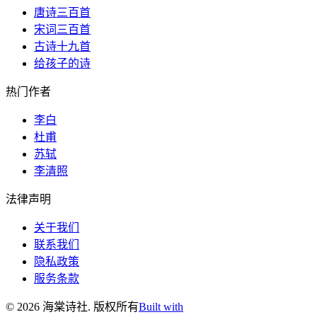
唐诗三百首
宋词三百首
古诗十九首
给孩子的诗
热门作者
李白
杜甫
苏轼
李清照
法律声明
关于我们
联系我们
隐私政策
服务条款
©
2026
海棠诗社
.
版权所有
Built with