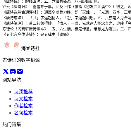
《唐诗镜》：起结圆满，五、六语有姿态，八为踯躅彷徨。

钟云《唐诗归》：虚者难于厚，此及上作（按指《初发曲江溪中》）得之，浑
《唐诗选脉会通评林》：通篇全以骨力胜，即「灭烛」、「光满」四字，正尽
《唐诗成法》：「共」字逗起情人，「怨」字逗起相思。五、六亦是人月合写
《唐诗笺注》：首二句领得妙。「情人」一联，先就远人怀念言之，少陵「今
陈德公《闻鹤轩唐诗读本》：五、六生悽，极是作意。结意尤为婉曲。三、四
《五七言今体诗钞》：是五律中《离骚》。
海棠诗社
古诗词的数字桃源
网站导航
诗词推荐
诗文检索
作者检索
名句检索
热门诗集