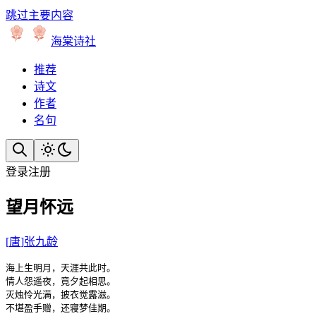
跳过主要内容
海棠诗社
推荐
诗文
作者
名句
登录
注册
望月怀远
[
唐
]
张九龄
海上生明月，天涯共此时。

情人怨遥夜，竟夕起相思。

灭烛怜光满，披衣觉露滋。

不堪盈手赠，还寝梦佳期。