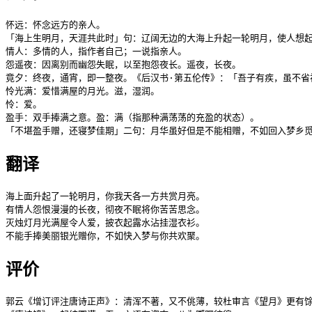
怀远：怀念远方的亲人。

「海上生明月，天涯共此时」句：辽阔无边的大海上升起一轮明月，使人想起
情人：多情的人，指作者自己；一说指亲人。

怨遥夜：因离别而幽怨失眠，以至抱怨夜长。遥夜，长夜。

竟夕：终夜，通宵，即一整夜。《后汉书·第五伦传》：「吾子有疾，虽不省
怜光满：爱惜满屋的月光。滋，湿润。

怜：爱。

盈手：双手捧满之意。盈：满（指那种满荡荡的充盈的状态）。

「不堪盈手赠，还寝梦佳期」二句：月华虽好但是不能相赠，不如回入梦乡
翻译
海上面升起了一轮明月，你我天各一方共赏月亮。

有情人怨恨漫漫的长夜，彻夜不眠将你苦苦思念。

灭烛灯月光满屋令人爱，披衣起露水沾挂湿衣衫。

不能手捧美丽银光赠你，不如快入梦与你共欢聚。
评价
郭云《增订评注唐诗正声》：清浑不著，又不佻薄，较杜审言《望月》更有馀